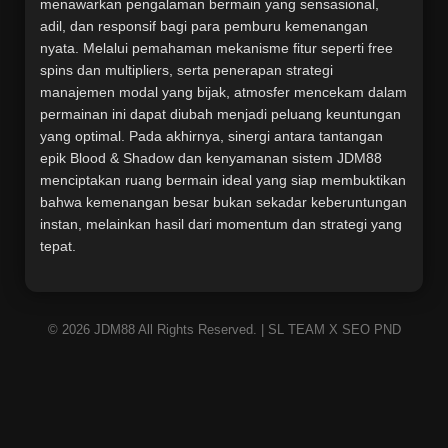
menawarkan pengalaman bermain yang sensasional,
adil, dan responsif bagi para pemburu kemenangan
nyata. Melalui pemahaman mekanisme fitur seperti free
spins dan multipliers, serta penerapan strategi
manajemen modal yang bijak, atmosfer mencekam dalam
permainan ini dapat diubah menjadi peluang keuntungan
yang optimal. Pada akhirnya, sinergi antara tantangan
epik Blood & Shadow dan kenyamanan sistem JDM88
menciptakan ruang bermain ideal yang siap membuktikan
bahwa kemenangan besar bukan sekadar keberuntungan
instan, melainkan hasil dari momentum dan strategi yang
tepat.
© 2026 JDM88 All Rights Reserved. | SL TEAM X SEO PND