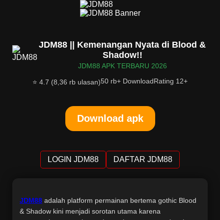
JDM88 || Kemenangan Nyata di Blood &
Shadow!!
JDM88 APK TERBARU 2026
50 rb+ Download
Rating 12+
⭐ 4.7 (8,36 rb ulasan)
Download apk
LOGIN JDM88
DAFTAR JDM88
JDM88
adalah platform permainan bertema gothic Blood
& Shadow kini menjadi sorotan utama karena