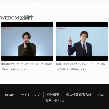
medipartner_support@optimizer.co.jp
お問い合わせいただきました内容については、 営業再開日
後、順次確認し対応させていただきます。
WEBCM公開中
以上、ご迷惑をお掛け致しますが、どうぞよろしくお願い
申し上げます。
今後ともメディパートナーを何卒よろしくお願いいたしま
す。
メディパートナーサポート
2026/04/10
株式会社オプティマイザー/メディパートナー サービスCM
株式会社オプティマイザー/メディパートナー サービス
「皆さん、知ってましたか?」
CM「企業のその課題解決します！」
2026年 GW休業について
パートナーの皆様
平素よりお世話になっております。メディパートナーサポ
ートでございます。
HOME
サイトマップ
会社概要
個人情報保護方針
FAQ
GW休業につきましてご案内申し上げます。
お問い合わせ
＝＝＝＝＝＝＝＝＝＝＝＝＝＝＝＝＝＝＝＝＝＝＝＝＝＝