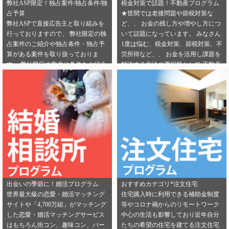
弊社ASP限定！独占案件/独占条件/独
税金対策で話題！不動産プログラム
占予算
★世間では老後問題や節税対策な
弊社ASPで直接広告主と取り組みを
ど、、 お金の残し方や増やし方につ
行っておりますので、 弊社限定の独
いて話題になっています。 みなさん
占案件のご紹介や独占条件・独占予
1度は悩む、税金対策、節税対策、不
算がある案件を取り扱っておりま
労所得など、、 お金を活用し課題を
す。 弊社限定の案件や条件をご紹介
解決する方法の選択肢として 不動産
できるカテゴリーは下記となりま
投資を選択する人が増えてきていま
す。 ・健康食品 ・美容 ・転職エー
す。 サラリーマンからでも始められ
ジェント（IT/エンジニア求人） ・転
る不動産投資は税金対策として注目
職エージェント（一般求人） ・転職
を浴びています。 弊社では独占案件
エージェント（工場求人） ・生理管
や好条件でのご案内が可能になりま
理ツール ・不動産（売却） ・不動産
す！ 資料請求からオンライン面談な
（投資） ・不動産（外壁） ・不動産
ど複数相談方法があり訴求がしやす
（注文住宅） ・引越し ・ランドセル
いカテゴリにもなります。 ぜひご掲
是非この機会に、新規でご登録いた
載のご検討をよろしくお願いしま
だくアフィリエイター様は 「お申込
す！ ★ 新規でご登録いただくアフィ
みはこちら」からご登録時のプロフ
リエイター様は 「お申込みはこち
出会いの季節に！婚活プログラム
おすすめカテゴリ*注文住宅
ィール欄に 「独占案件・独占条件の
ら」からご登録時のプロフィール欄
世界最大級の恋愛・婚活マッチング
住宅購入時に利用できる補助金制度
お知らせ」を見たという旨をご入力
に 注目のカテゴリを見たという旨を
サイトや「4,700万組」がマッチング
等やコロナ禍からのリモートワーク
ください。 メディパートナーにご登
ご入力ください。 メディパートナー
した恋愛・婚活マッチングサービス
中心の生活も影響しており近年自分
録いただいている アフィリエイター
にご登録いただいている アフィリエ
はもちろん街コン、趣味コン、パー
たちの希望の住宅を建てる注文住宅
様は「お問い合わせはこちら」から
イター様は「お問い合わせはこち