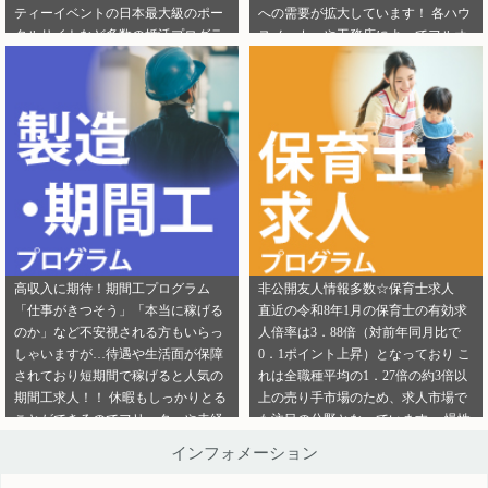
ティーイベントの日本最大級のポー
への需要が拡大しています！ 各ハウ
ご連絡ください。
ら」から ご連絡ください。
タルサイトなど多数の婚活プログラ
スメーカーや工務店によってフルオ
ムを取り扱っております！ 新規でご
ーダー住宅・セミオーダー住宅など
登録いただくアフィリエイター様は
様々な取扱いがありユーザーの好み
「お申込みはこちら」からご登録時
をくみ取って家づくりをサポ―トし
のプロフィール欄に注目のカテゴリ
てくれます。 新規でご登録いただく
を見たという旨をご入力ください。
アフィリエイター様は「お申込みは
メディパートナーにご登録いただい
こちら」からご登録時のプロフィー
ているアフィリエイター様は「お問
ル欄に注目のカテゴリを見たという
い合わせはこちら」からご連絡くだ
旨をご入力ください。 メディパート
さい。
ナーにご登録いただいているアフィ
リエイター様は「お問い合わせはこ
ちら」からご連絡ください。
高収入に期待！期間工プログラム
非公開友人情報多数☆保育士求人
「仕事がきつそう」「本当に稼げる
直近の令和8年1月の保育士の有効求
のか」など不安視される方もいらっ
人倍率は3．88倍（対前年同月比で
しゃいますが…待遇や生活面が保障
0．1ポイント上昇）となっており こ
されており短期間で稼げると人気の
れは全職種平均の1．27倍の約3倍以
期間工求人！！ 休暇もしっかりとる
上の売り手市場のため、求人市場で
ことができるのでフリーターや未経
も注目の分野となっています。 慢性
験者でも働きやすいことが特徴です♪
的な保育士不足を解決するために即
インフォメーション
新規でご登録いただくアフィリエイ
採用というスタイルの保育園も増え
ター様は「お申込みはこちら」から
ているようです。 雇用形態も正社