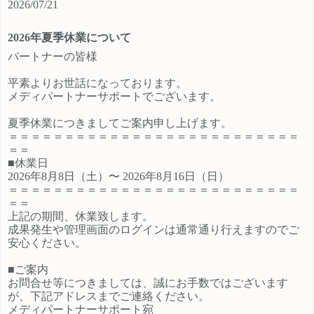
2026/07/21
ご登録時のプロフィール欄に注目の
員、契約社員、パートとライフスタ
カテゴリを見たという旨をご入力く
イルに沿ったプランが選択できるも
2026年夏季休業について
ださい。 メディパートナーにご登録
の魅力的です。 新規でご登録いただ
いただいているアフィリエイター様
くアフィリエイター様は「お申込み
パートナーの皆様
は「お問い合わせはこちら」からご
はこちら」からご登録時のプロフィ
平素よりお世話になっております。
連絡ください。
ール欄に注目のカテゴリを見たとい
メディパートナーサポートでございます。
う旨をご入力ください。 メディパー
トナーにご登録いただいているアフ
夏季休業につきましてご案内申し上げます。
ィリエイター様は「お問い合わせは
＝＝＝＝＝＝＝＝＝＝＝＝＝＝＝＝＝＝＝＝＝＝＝＝＝＝
こちら」からご連絡ください。
＝＝
■休業日
2026年8月8日（土）〜 2026年8月16日（日）
＝＝＝＝＝＝＝＝＝＝＝＝＝＝＝＝＝＝＝＝＝＝＝＝＝＝
＝＝
上記の期間、休業致します。
成果発生や管理画面のログインは通常通り行えますのでご
安心ください。
■ご案内
お問合せ等につきましては、誠にお手数ではございます
が、下記アドレスまでご連絡ください。
メディパートナーサポート宛