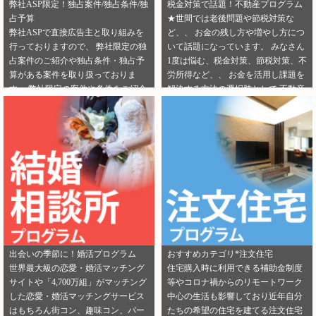
弊社ASP限定！独占案件/独占条件/独
税金対策で話題！不動産プログラム
占予算
★世間では老後問題や節税対策な
弊社ASPで直接広告主と取り組みを
ど、、 お金の残し方や増やし方につ
行っておりますので、 弊社限定の独
いて話題になっています。 みなさん
占案件のご紹介や独占条件・独占予
1度は悩む、税金対策、節税対策、不
算がある案件を取り扱っておりま
労所得など、、 お金を活用し課題を
す。 弊社限定の案件や条件をご紹介
解決する方法の選択肢として 不動産
できるカテゴリーは下記となりま
投資を選択する人が増えてきていま
す。 ・健康食品 ・美容 ・転職エー
す。 サラリーマンからでも始められ
ジェント（IT/エンジニア求人） ・転
る不動産投資は税金対策として注目
職エージェント（一般求人） ・転職
を浴びています。 弊社では独占案件
エージェント（工場求人） ・生理管
や好条件でのご案内が可能になりま
理ツール ・不動産（売却） ・不動産
す！ 資料請求からオンライン面談な
（投資） ・不動産（外壁） ・不動産
ど複数相談方法があり訴求がしやす
（注文住宅） ・引越し ・ランドセル
いカテゴリにもなります。 ぜひご掲
是非この機会に、新規でご登録いた
載のご検討をよろしくお願いしま
だくアフィリエイター様は 「お申込
す！ ★ 新規でご登録いただくアフィ
みはこちら」からご登録時のプロフ
リエイター様は 「お申込みはこち
出会いの季節に！婚活プログラム
おすすめカテゴリ*注文住宅
ィール欄に 「独占案件・独占条件の
ら」からご登録時のプロフィール欄
世界最大級の恋愛・婚活マッチング
住宅購入時に利用できる補助金制度
お知らせ」を見たという旨をご入力
に 注目のカテゴリを見たという旨を
サイトや「4,700万組」がマッチング
等やコロナ禍からのリモートワーク
ください。 メディパートナーにご登
ご入力ください。 メディパートナー
した恋愛・婚活マッチングサービス
中心の生活も影響しており近年自分
録いただいている アフィリエイター
にご登録いただいている アフィリエ
はもちろん街コン、趣味コン、パー
たちの希望の住宅を建てる注文住宅
様は「お問い合わせはこちら」から
イター様は「お問い合わせはこち