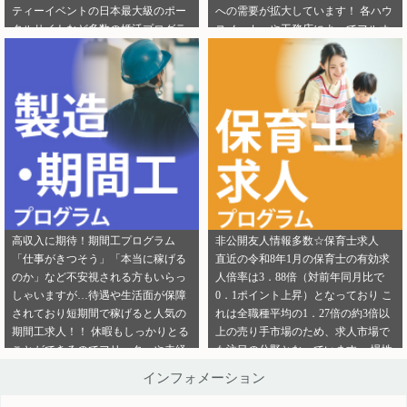
ティーイベントの日本最大級のポー
への需要が拡大しています！ 各ハウ
ご連絡ください。
ら」から ご連絡ください。
タルサイトなど多数の婚活プログラ
スメーカーや工務店によってフルオ
ムを取り扱っております！ 新規でご
ーダー住宅・セミオーダー住宅など
登録いただくアフィリエイター様は
様々な取扱いがありユーザーの好み
「お申込みはこちら」からご登録時
をくみ取って家づくりをサポ―トし
のプロフィール欄に注目のカテゴリ
てくれます。 新規でご登録いただく
を見たという旨をご入力ください。
アフィリエイター様は「お申込みは
メディパートナーにご登録いただい
こちら」からご登録時のプロフィー
ているアフィリエイター様は「お問
ル欄に注目のカテゴリを見たという
い合わせはこちら」からご連絡くだ
旨をご入力ください。 メディパート
さい。
ナーにご登録いただいているアフィ
リエイター様は「お問い合わせはこ
ちら」からご連絡ください。
高収入に期待！期間工プログラム
非公開友人情報多数☆保育士求人
「仕事がきつそう」「本当に稼げる
直近の令和8年1月の保育士の有効求
のか」など不安視される方もいらっ
人倍率は3．88倍（対前年同月比で
しゃいますが…待遇や生活面が保障
0．1ポイント上昇）となっており こ
されており短期間で稼げると人気の
れは全職種平均の1．27倍の約3倍以
期間工求人！！ 休暇もしっかりとる
上の売り手市場のため、求人市場で
ことができるのでフリーターや未経
も注目の分野となっています。 慢性
験者でも働きやすいことが特徴です♪
的な保育士不足を解決するために即
インフォメーション
新規でご登録いただくアフィリエイ
採用というスタイルの保育園も増え
ター様は「お申込みはこちら」から
ているようです。 雇用形態も正社