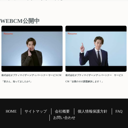
medipartner_support@optimizer.co.jp
お問い合わせいただきました内容については、 営業再開日
後、順次確認し対応させていただきます。
WEBCM公開中
以上、ご迷惑をお掛け致しますが、どうぞよろしくお願い
申し上げます。
今後ともメディパートナーを何卒よろしくお願いいたしま
す。
メディパートナーサポート
2026/04/10
株式会社オプティマイザー/メディパートナー サービスCM
株式会社オプティマイザー/メディパートナー サービス
「皆さん、知ってましたか?」
CM「企業のその課題解決します！」
2026年 GW休業について
パートナーの皆様
平素よりお世話になっております。メディパートナーサポ
ートでございます。
HOME
サイトマップ
会社概要
個人情報保護方針
FAQ
GW休業につきましてご案内申し上げます。
お問い合わせ
＝＝＝＝＝＝＝＝＝＝＝＝＝＝＝＝＝＝＝＝＝＝＝＝＝＝