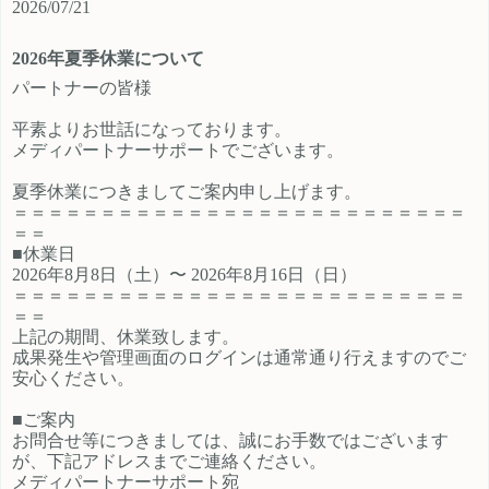
2026/07/21
ご登録時のプロフィール欄に注目の
員、契約社員、パートとライフスタ
カテゴリを見たという旨をご入力く
イルに沿ったプランが選択できるも
2026年夏季休業について
ださい。 メディパートナーにご登録
の魅力的です。 新規でご登録いただ
いただいているアフィリエイター様
くアフィリエイター様は「お申込み
パートナーの皆様
は「お問い合わせはこちら」からご
はこちら」からご登録時のプロフィ
平素よりお世話になっております。
連絡ください。
ール欄に注目のカテゴリを見たとい
メディパートナーサポートでございます。
う旨をご入力ください。 メディパー
トナーにご登録いただいているアフ
夏季休業につきましてご案内申し上げます。
ィリエイター様は「お問い合わせは
＝＝＝＝＝＝＝＝＝＝＝＝＝＝＝＝＝＝＝＝＝＝＝＝＝＝
こちら」からご連絡ください。
＝＝
■休業日
2026年8月8日（土）〜 2026年8月16日（日）
＝＝＝＝＝＝＝＝＝＝＝＝＝＝＝＝＝＝＝＝＝＝＝＝＝＝
＝＝
上記の期間、休業致します。
成果発生や管理画面のログインは通常通り行えますのでご
安心ください。
■ご案内
お問合せ等につきましては、誠にお手数ではございます
が、下記アドレスまでご連絡ください。
メディパートナーサポート宛