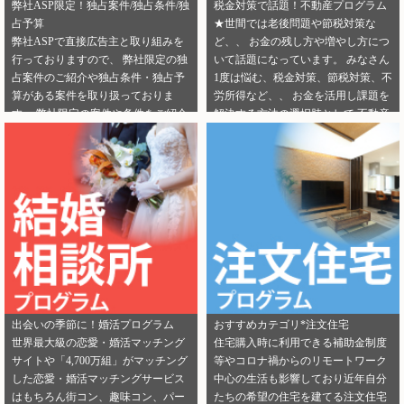
弊社ASP限定！独占案件/独占条件/独
税金対策で話題！不動産プログラム
占予算
★世間では老後問題や節税対策な
弊社ASPで直接広告主と取り組みを
ど、、 お金の残し方や増やし方につ
行っておりますので、 弊社限定の独
いて話題になっています。 みなさん
占案件のご紹介や独占条件・独占予
1度は悩む、税金対策、節税対策、不
算がある案件を取り扱っておりま
労所得など、、 お金を活用し課題を
す。 弊社限定の案件や条件をご紹介
解決する方法の選択肢として 不動産
できるカテゴリーは下記となりま
投資を選択する人が増えてきていま
す。 ・健康食品 ・美容 ・転職エー
す。 サラリーマンからでも始められ
ジェント（IT/エンジニア求人） ・転
る不動産投資は税金対策として注目
職エージェント（一般求人） ・転職
を浴びています。 弊社では独占案件
エージェント（工場求人） ・生理管
や好条件でのご案内が可能になりま
理ツール ・不動産（売却） ・不動産
す！ 資料請求からオンライン面談な
（投資） ・不動産（外壁） ・不動産
ど複数相談方法があり訴求がしやす
（注文住宅） ・引越し ・ランドセル
いカテゴリにもなります。 ぜひご掲
是非この機会に、新規でご登録いた
載のご検討をよろしくお願いしま
だくアフィリエイター様は 「お申込
す！ ★ 新規でご登録いただくアフィ
みはこちら」からご登録時のプロフ
リエイター様は 「お申込みはこち
出会いの季節に！婚活プログラム
おすすめカテゴリ*注文住宅
ィール欄に 「独占案件・独占条件の
ら」からご登録時のプロフィール欄
世界最大級の恋愛・婚活マッチング
住宅購入時に利用できる補助金制度
お知らせ」を見たという旨をご入力
に 注目のカテゴリを見たという旨を
サイトや「4,700万組」がマッチング
等やコロナ禍からのリモートワーク
ください。 メディパートナーにご登
ご入力ください。 メディパートナー
した恋愛・婚活マッチングサービス
中心の生活も影響しており近年自分
録いただいている アフィリエイター
にご登録いただいている アフィリエ
はもちろん街コン、趣味コン、パー
たちの希望の住宅を建てる注文住宅
様は「お問い合わせはこちら」から
イター様は「お問い合わせはこち