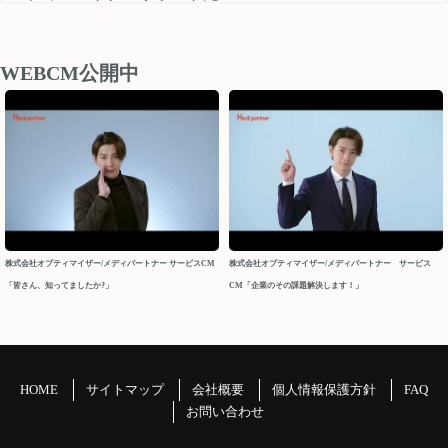
medipartner_support@optimizer.co.jp
お問い合わせいただきました内容については、 営業再開日
後、順次確認し対応させていただきます。
WEBCM公開中
以上、ご迷惑をお掛け致しますが、どうぞよろしくお願い
申し上げます。
今後ともメディパートナーを何卒よろしくお願いいたしま
す。
メディパートナーサポート
2026/04/10
株式会社オプティマイザー/メディパートナー サービスCM
株式会社オプティマイザー/メディパートナー サービス
「皆さん、知ってましたか?」
CM「企業のその課題解決します！」
2026年 GW休業について
パートナーの皆様
平素よりお世話になっております。メディパートナーサポ
ートでございます。
HOME
サイトマップ
会社概要
個人情報保護方針
FAQ
GW休業につきましてご案内申し上げます。
お問い合わせ
＝＝＝＝＝＝＝＝＝＝＝＝＝＝＝＝＝＝＝＝＝＝＝＝＝＝