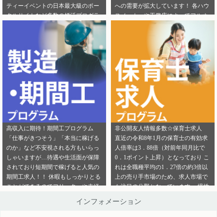
ティーイベントの日本最大級のポー
への需要が拡大しています！ 各ハウ
ご連絡ください。
ら」から ご連絡ください。
タルサイトなど多数の婚活プログラ
スメーカーや工務店によってフルオ
ムを取り扱っております！ 新規でご
ーダー住宅・セミオーダー住宅など
登録いただくアフィリエイター様は
様々な取扱いがありユーザーの好み
「お申込みはこちら」からご登録時
をくみ取って家づくりをサポ―トし
のプロフィール欄に注目のカテゴリ
てくれます。 新規でご登録いただく
を見たという旨をご入力ください。
アフィリエイター様は「お申込みは
メディパートナーにご登録いただい
こちら」からご登録時のプロフィー
ているアフィリエイター様は「お問
ル欄に注目のカテゴリを見たという
い合わせはこちら」からご連絡くだ
旨をご入力ください。 メディパート
さい。
ナーにご登録いただいているアフィ
リエイター様は「お問い合わせはこ
ちら」からご連絡ください。
高収入に期待！期間工プログラム
非公開友人情報多数☆保育士求人
「仕事がきつそう」「本当に稼げる
直近の令和8年1月の保育士の有効求
のか」など不安視される方もいらっ
人倍率は3．88倍（対前年同月比で
しゃいますが…待遇や生活面が保障
0．1ポイント上昇）となっており こ
されており短期間で稼げると人気の
れは全職種平均の1．27倍の約3倍以
期間工求人！！ 休暇もしっかりとる
上の売り手市場のため、求人市場で
ことができるのでフリーターや未経
も注目の分野となっています。 慢性
験者でも働きやすいことが特徴です♪
的な保育士不足を解決するために即
インフォメーション
新規でご登録いただくアフィリエイ
採用というスタイルの保育園も増え
ター様は「お申込みはこちら」から
ているようです。 雇用形態も正社