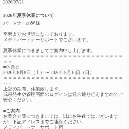
2026/07/21
ご登録時のプロフィール欄に注目の
員、契約社員、パートとライフスタ
カテゴリを見たという旨をご入力く
イルに沿ったプランが選択できるも
2026年夏季休業について
ださい。 メディパートナーにご登録
の魅力的です。 新規でご登録いただ
いただいているアフィリエイター様
くアフィリエイター様は「お申込み
パートナーの皆様
は「お問い合わせはこちら」からご
はこちら」からご登録時のプロフィ
平素よりお世話になっております。
連絡ください。
ール欄に注目のカテゴリを見たとい
メディパートナーサポートでございます。
う旨をご入力ください。 メディパー
トナーにご登録いただいているアフ
夏季休業につきましてご案内申し上げます。
ィリエイター様は「お問い合わせは
＝＝＝＝＝＝＝＝＝＝＝＝＝＝＝＝＝＝＝＝＝＝＝＝＝＝
こちら」からご連絡ください。
＝＝
■休業日
2026年8月8日（土）〜 2026年8月16日（日）
＝＝＝＝＝＝＝＝＝＝＝＝＝＝＝＝＝＝＝＝＝＝＝＝＝＝
＝＝
上記の期間、休業致します。
成果発生や管理画面のログインは通常通り行えますのでご
安心ください。
■ご案内
お問合せ等につきましては、誠にお手数ではございます
が、下記アドレスまでご連絡ください。
メディパートナーサポート宛