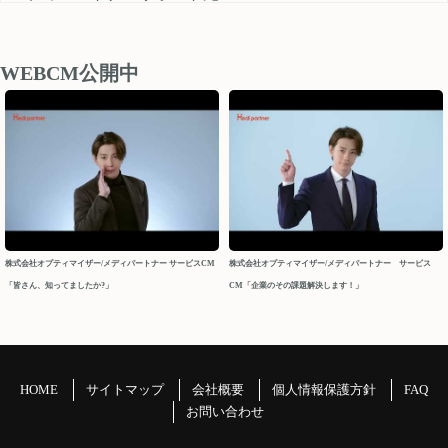
medipartner_support@optimizer.co.jp
お問い合わせいただきました内容については、 営業再開日
後、順次確認し対応させていただきます。
WEBCM公開中
以上、ご迷惑をお掛け致しますが、どうぞよろしくお願い
申し上げます。
今後ともメディパートナーを何卒よろしくお願いいたしま
す。
メディパートナーサポート
2026/04/10
株式会社オプティマイザー/メディパートナー サービスCM
株式会社オプティマイザー/メディパートナー サービス
「皆さん、知ってましたか?」
CM「企業のその課題解決します！」
2026年 GW休業について
パートナーの皆様
平素よりお世話になっております。メディパートナーサポ
ートでございます。
HOME
サイトマップ
会社概要
個人情報保護方針
FAQ
GW休業につきましてご案内申し上げます。
お問い合わせ
＝＝＝＝＝＝＝＝＝＝＝＝＝＝＝＝＝＝＝＝＝＝＝＝＝＝