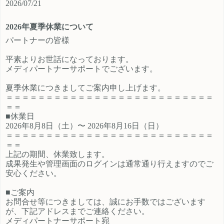
2026/07/21
ご登録時のプロフィール欄に注目の
員、契約社員、パートとライフスタ
カテゴリを見たという旨をご入力く
イルに沿ったプランが選択できるも
2026年夏季休業について
ださい。 メディパートナーにご登録
の魅力的です。 新規でご登録いただ
いただいているアフィリエイター様
くアフィリエイター様は「お申込み
パートナーの皆様
は「お問い合わせはこちら」からご
はこちら」からご登録時のプロフィ
平素よりお世話になっております。
連絡ください。
ール欄に注目のカテゴリを見たとい
メディパートナーサポートでございます。
う旨をご入力ください。 メディパー
トナーにご登録いただいているアフ
夏季休業につきましてご案内申し上げます。
ィリエイター様は「お問い合わせは
＝＝＝＝＝＝＝＝＝＝＝＝＝＝＝＝＝＝＝＝＝＝＝＝＝＝
こちら」からご連絡ください。
＝＝
■休業日
2026年8月8日（土）〜 2026年8月16日（日）
＝＝＝＝＝＝＝＝＝＝＝＝＝＝＝＝＝＝＝＝＝＝＝＝＝＝
＝＝
上記の期間、休業致します。
成果発生や管理画面のログインは通常通り行えますのでご
安心ください。
■ご案内
お問合せ等につきましては、誠にお手数ではございます
が、下記アドレスまでご連絡ください。
メディパートナーサポート宛