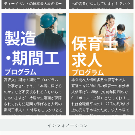
ティーイベントの日本最大級のポー
への需要が拡大しています！ 各ハウ
ご連絡ください。
ら」から ご連絡ください。
タルサイトなど多数の婚活プログラ
スメーカーや工務店によってフルオ
ムを取り扱っております！ 新規でご
ーダー住宅・セミオーダー住宅など
登録いただくアフィリエイター様は
様々な取扱いがありユーザーの好み
「お申込みはこちら」からご登録時
をくみ取って家づくりをサポ―トし
のプロフィール欄に注目のカテゴリ
てくれます。 新規でご登録いただく
を見たという旨をご入力ください。
アフィリエイター様は「お申込みは
メディパートナーにご登録いただい
こちら」からご登録時のプロフィー
ているアフィリエイター様は「お問
ル欄に注目のカテゴリを見たという
い合わせはこちら」からご連絡くだ
旨をご入力ください。 メディパート
さい。
ナーにご登録いただいているアフィ
リエイター様は「お問い合わせはこ
ちら」からご連絡ください。
高収入に期待！期間工プログラム
非公開友人情報多数☆保育士求人
「仕事がきつそう」「本当に稼げる
直近の令和8年1月の保育士の有効求
のか」など不安視される方もいらっ
人倍率は3．88倍（対前年同月比で
しゃいますが…待遇や生活面が保障
0．1ポイント上昇）となっており こ
されており短期間で稼げると人気の
れは全職種平均の1．27倍の約3倍以
期間工求人！！ 休暇もしっかりとる
上の売り手市場のため、求人市場で
ことができるのでフリーターや未経
も注目の分野となっています。 慢性
験者でも働きやすいことが特徴です♪
的な保育士不足を解決するために即
インフォメーション
新規でご登録いただくアフィリエイ
採用というスタイルの保育園も増え
ター様は「お申込みはこちら」から
ているようです。 雇用形態も正社