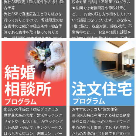
弊社ASP限定！独占案件/独占条件/独
税金対策で話題！不動産プログラム
占予算
★世間では老後問題や節税対策な
弊社ASPで直接広告主と取り組みを
ど、、 お金の残し方や増やし方につ
行っておりますので、 弊社限定の独
いて話題になっています。 みなさん
占案件のご紹介や独占条件・独占予
1度は悩む、税金対策、節税対策、不
算がある案件を取り扱っておりま
労所得など、、 お金を活用し課題を
す。 弊社限定の案件や条件をご紹介
解決する方法の選択肢として 不動産
できるカテゴリーは下記となりま
投資を選択する人が増えてきていま
す。 ・健康食品 ・美容 ・転職エー
す。 サラリーマンからでも始められ
ジェント（IT/エンジニア求人） ・転
る不動産投資は税金対策として注目
職エージェント（一般求人） ・転職
を浴びています。 弊社では独占案件
エージェント（工場求人） ・生理管
や好条件でのご案内が可能になりま
理ツール ・不動産（売却） ・不動産
す！ 資料請求からオンライン面談な
（投資） ・不動産（外壁） ・不動産
ど複数相談方法があり訴求がしやす
（注文住宅） ・引越し ・ランドセル
いカテゴリにもなります。 ぜひご掲
是非この機会に、新規でご登録いた
載のご検討をよろしくお願いしま
だくアフィリエイター様は 「お申込
す！ ★ 新規でご登録いただくアフィ
みはこちら」からご登録時のプロフ
リエイター様は 「お申込みはこち
出会いの季節に！婚活プログラム
おすすめカテゴリ*注文住宅
ィール欄に 「独占案件・独占条件の
ら」からご登録時のプロフィール欄
世界最大級の恋愛・婚活マッチング
住宅購入時に利用できる補助金制度
お知らせ」を見たという旨をご入力
に 注目のカテゴリを見たという旨を
サイトや「4,700万組」がマッチング
等やコロナ禍からのリモートワーク
ください。 メディパートナーにご登
ご入力ください。 メディパートナー
した恋愛・婚活マッチングサービス
中心の生活も影響しており近年自分
録いただいている アフィリエイター
にご登録いただいている アフィリエ
はもちろん街コン、趣味コン、パー
たちの希望の住宅を建てる注文住宅
様は「お問い合わせはこちら」から
イター様は「お問い合わせはこち