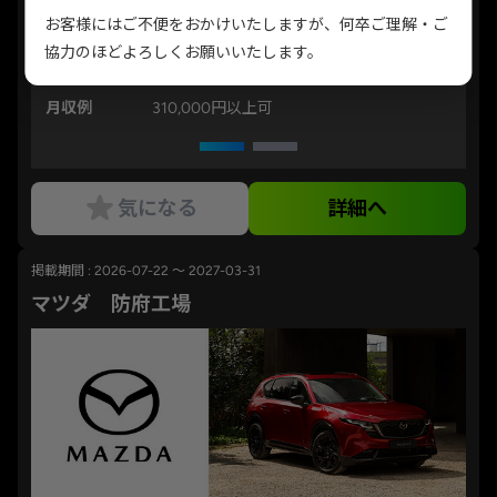
2:45、4:00～4:24）
お客様にはご不便をおかけいたしますが、何卒ご理解・ご
協力のほどよろしくお願いいたします。
勤務地
広島県安芸郡府中町
月収例
310,000円以上可
気になる
詳細へ
掲載期間 : 2026-07-22 ～ 2027-03-31
マツダ 防府工場