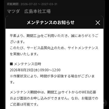
掲載期間 : 2026-07-22 ～ 2027-03-31
マツダ 広島本社工場
×
メンテナンスのお知らせ
平素より、期間工.jpをご利用いただき、誠にありがとうご
ざいます。
このたび、サービス品質向上のため、サイトメンテナンス
を実施いたします。
満了慰労金総額93.8万円
■ メンテナンス日時
2026年8月19日(水) 09:00～12:00
自動車製造における部品加工（鋳造、機械
※作業状況により、時間が多少前後する場合がございま
仕事内容
加工、熱処理、プレス）、組立（エンジ
す。
ン、車体、車両）、塗装など
メンテナンス期間中は、期間工.jpサイトからのWEB応募
[1] 昼勤／8：15～17：00 （休憩時間／
および面談のお申し込みができません。なお、お電話での
12:00～12:45、10:00～10:10、14:50～
勤務時間
15:00） [2] 夜勤／20：15～5：39 （休憩
ご応募は可能です。
時間／22:15～22:25、0:15～1:15、2:35～