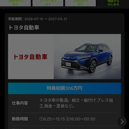
勤務地から
メーカー名で
入社日から
相談から
探す
探す
探す
はじめる
掲載期間 : 2026-07-15 ～ 2027-03-31
トヨタ自動車
特典総額306万円
トヨタ車の製造。組立・組付け,プレス加
仕事内容
工,板金・塗装など。
勤務時間
①6:25〜15:15 ②16:00〜00:50