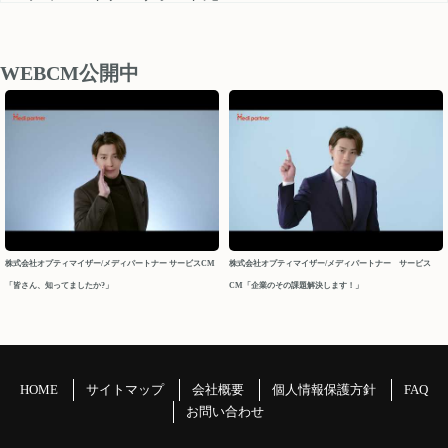
medipartner_support@optimizer.co.jp
お問い合わせいただきました内容については、 営業再開日
後、順次確認し対応させていただきます。
WEBCM公開中
以上、ご迷惑をお掛け致しますが、どうぞよろしくお願い
申し上げます。
今後ともメディパートナーを何卒よろしくお願いいたしま
す。
メディパートナーサポート
2026/04/10
株式会社オプティマイザー/メディパートナー サービスCM
株式会社オプティマイザー/メディパートナー サービス
「皆さん、知ってましたか?」
CM「企業のその課題解決します！」
2026年 GW休業について
パートナーの皆様
平素よりお世話になっております。メディパートナーサポ
ートでございます。
HOME
サイトマップ
会社概要
個人情報保護方針
FAQ
GW休業につきましてご案内申し上げます。
お問い合わせ
＝＝＝＝＝＝＝＝＝＝＝＝＝＝＝＝＝＝＝＝＝＝＝＝＝＝