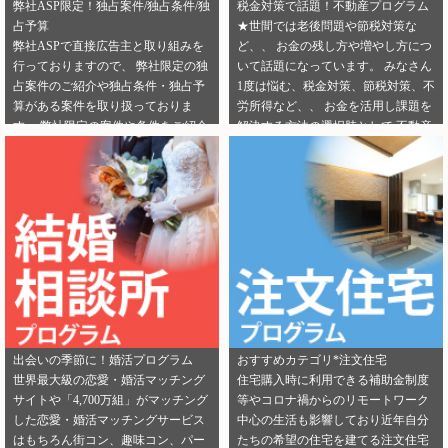
弊社ASP限定！独占案件/独占条件/独
税金対策で話題！不動産プログラム
占予算
★世間では老後問題や節税対策な
弊社ASPで直接広告主と取り組みを
ど、、 お金の残し方や増やし方につ
行っておりますので、 弊社限定の独
いて話題になっています。 みなさん
占案件のご紹介や独占条件・独占予
1度は悩む、税金対策、節税対策、不
算がある案件を取り扱っておりま
労所得など、、 お金を活用し課題を
す。 弊社限定の案件や条件をご紹介
解決する方法の選択肢として 不動産
できるカテゴリーは下記となりま
投資を選択する人が増えてきていま
す。 ・健康食品 ・美容 ・転職エー
す。 サラリーマンからでも始められ
ジェント（IT/エンジニア求人） ・転
る不動産投資は税金対策として注目
職エージェント（一般求人） ・転職
を浴びています。 弊社では独占案件
エージェント（工場求人） ・生理管
や好条件でのご案内が可能になりま
理ツール ・不動産（売却） ・不動産
す！ 資料請求からオンライン面談な
（投資） ・不動産（外壁） ・不動産
ど複数相談方法があり訴求がしやす
（注文住宅） ・引越し ・ランドセル
いカテゴリにもなります。 ぜひご掲
是非この機会に、新規でご登録いた
載のご検討をよろしくお願いしま
だくアフィリエイター様は 「お申込
す！ ★ 新規でご登録いただくアフィ
みはこちら」からご登録時のプロフ
リエイター様は 「お申込みはこち
出会いの季節に！婚活プログラム
おすすめカテゴリ*注文住宅
ィール欄に 「独占案件・独占条件の
ら」からご登録時のプロフィール欄
世界最大級の恋愛・婚活マッチング
住宅購入時に利用できる補助金制度
お知らせ」を見たという旨をご入力
に 注目のカテゴリを見たという旨を
サイトや「4,700万組」がマッチング
等やコロナ禍からのリモートワーク
ください。 メディパートナーにご登
ご入力ください。 メディパートナー
した恋愛・婚活マッチングサービス
中心の生活も影響しており近年自分
録いただいている アフィリエイター
にご登録いただいている アフィリエ
はもちろん街コン、趣味コン、パー
たちの希望の住宅を建てる注文住宅
様は「お問い合わせはこちら」から
イター様は「お問い合わせはこち