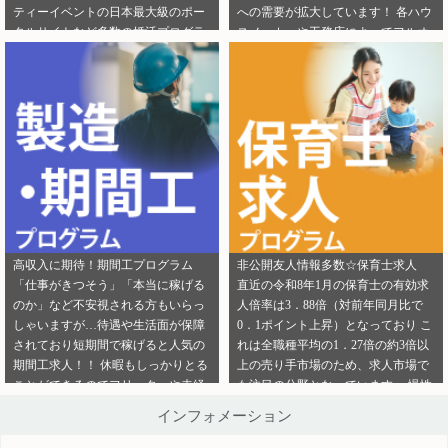
ティーイベントの日本最大級のポー
への需要が拡大しています！ 各ハウ
ご連絡ください。
ら」から ご連絡ください。
タルサイトなど多数の婚活プログラ
スメーカーや工務店によってフルオ
ムを取り扱っております！ 新規でご
ーダー住宅・セミオーダー住宅など
登録いただくアフィリエイター様は
様々な取扱いがありユーザーの好み
「お申込みはこちら」からご登録時
をくみ取って家づくりをサポ―トし
のプロフィール欄に注目のカテゴリ
てくれます。 新規でご登録いただく
を見たという旨をご入力ください。
アフィリエイター様は「お申込みは
メディパートナーにご登録いただい
こちら」からご登録時のプロフィー
ているアフィリエイター様は「お問
ル欄に注目のカテゴリを見たという
い合わせはこちら」からご連絡くだ
旨をご入力ください。 メディパート
さい。
ナーにご登録いただいているアフィ
リエイター様は「お問い合わせはこ
ちら」からご連絡ください。
高収入に期待！期間工プログラム
非公開友人情報多数☆保育士求人
「仕事がきつそう」「本当に稼げる
直近の令和8年1月の保育士の有効求
のか」など不安視される方もいらっ
人倍率は3．88倍（対前年同月比で
しゃいますが…待遇や生活面が保障
0．1ポイント上昇）となっており こ
されており短期間で稼げると人気の
れは全職種平均の1．27倍の約3倍以
期間工求人！！ 休暇もしっかりとる
上の売り手市場のため、求人市場で
ことができるのでフリーターや未経
も注目の分野となっています。 慢性
験者でも働きやすいことが特徴です♪
的な保育士不足を解決するために即
インフォメーション
新規でご登録いただくアフィリエイ
採用というスタイルの保育園も増え
ター様は「お申込みはこちら」から
ているようです。 雇用形態も正社