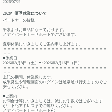
2026/07/21
ご登録時のプロフィール欄に注目の
員、契約社員、パートとライフスタ
カテゴリを見たという旨をご入力く
イルに沿ったプランが選択できるも
2026年夏季休業について
ださい。 メディパートナーにご登録
の魅力的です。 新規でご登録いただ
いただいているアフィリエイター様
くアフィリエイター様は「お申込み
パートナーの皆様
は「お問い合わせはこちら」からご
はこちら」からご登録時のプロフィ
平素よりお世話になっております。
連絡ください。
ール欄に注目のカテゴリを見たとい
メディパートナーサポートでございます。
う旨をご入力ください。 メディパー
トナーにご登録いただいているアフ
夏季休業につきましてご案内申し上げます。
ィリエイター様は「お問い合わせは
＝＝＝＝＝＝＝＝＝＝＝＝＝＝＝＝＝＝＝＝＝＝＝＝＝＝
こちら」からご連絡ください。
＝＝
■休業日
2026年8月8日（土）〜 2026年8月16日（日）
＝＝＝＝＝＝＝＝＝＝＝＝＝＝＝＝＝＝＝＝＝＝＝＝＝＝
＝＝
上記の期間、休業致します。
成果発生や管理画面のログインは通常通り行えますのでご
安心ください。
■ご案内
お問合せ等につきましては、誠にお手数ではございます
が、下記アドレスまでご連絡ください。
メディパートナーサポート宛