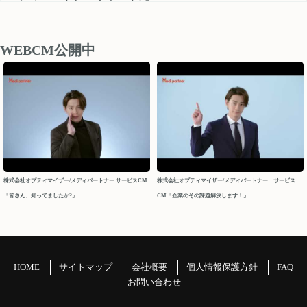
medipartner_support@optimizer.co.jp
お問い合わせいただきました内容については、 営業再開日
後、順次確認し対応させていただきます。
WEBCM公開中
以上、ご迷惑をお掛け致しますが、どうぞよろしくお願い
申し上げます。
今後ともメディパートナーを何卒よろしくお願いいたしま
す。
メディパートナーサポート
2026/04/10
株式会社オプティマイザー/メディパートナー サービスCM
株式会社オプティマイザー/メディパートナー サービス
「皆さん、知ってましたか?」
CM「企業のその課題解決します！」
2026年 GW休業について
パートナーの皆様
平素よりお世話になっております。メディパートナーサポ
ートでございます。
HOME
サイトマップ
会社概要
個人情報保護方針
FAQ
GW休業につきましてご案内申し上げます。
お問い合わせ
＝＝＝＝＝＝＝＝＝＝＝＝＝＝＝＝＝＝＝＝＝＝＝＝＝＝