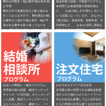
弊社ASP限定！独占案件/独占条件/独
税金対策で話題！不動産プログラム
占予算
★世間では老後問題や節税対策な
弊社ASPで直接広告主と取り組みを
ど、、 お金の残し方や増やし方につ
行っておりますので、 弊社限定の独
いて話題になっています。 みなさん
占案件のご紹介や独占条件・独占予
1度は悩む、税金対策、節税対策、不
算がある案件を取り扱っておりま
労所得など、、 お金を活用し課題を
す。 弊社限定の案件や条件をご紹介
解決する方法の選択肢として 不動産
できるカテゴリーは下記となりま
投資を選択する人が増えてきていま
す。 ・健康食品 ・美容 ・転職エー
す。 サラリーマンからでも始められ
ジェント（IT/エンジニア求人） ・転
る不動産投資は税金対策として注目
職エージェント（一般求人） ・転職
を浴びています。 弊社では独占案件
エージェント（工場求人） ・生理管
や好条件でのご案内が可能になりま
理ツール ・不動産（売却） ・不動産
す！ 資料請求からオンライン面談な
（投資） ・不動産（外壁） ・不動産
ど複数相談方法があり訴求がしやす
（注文住宅） ・引越し ・ランドセル
いカテゴリにもなります。 ぜひご掲
是非この機会に、新規でご登録いた
載のご検討をよろしくお願いしま
だくアフィリエイター様は 「お申込
す！ ★ 新規でご登録いただくアフィ
みはこちら」からご登録時のプロフ
リエイター様は 「お申込みはこち
出会いの季節に！婚活プログラム
おすすめカテゴリ*注文住宅
ィール欄に 「独占案件・独占条件の
ら」からご登録時のプロフィール欄
世界最大級の恋愛・婚活マッチング
住宅購入時に利用できる補助金制度
お知らせ」を見たという旨をご入力
に 注目のカテゴリを見たという旨を
サイトや「4,700万組」がマッチング
等やコロナ禍からのリモートワーク
ください。 メディパートナーにご登
ご入力ください。 メディパートナー
した恋愛・婚活マッチングサービス
中心の生活も影響しており近年自分
録いただいている アフィリエイター
にご登録いただいている アフィリエ
はもちろん街コン、趣味コン、パー
たちの希望の住宅を建てる注文住宅
様は「お問い合わせはこちら」から
イター様は「お問い合わせはこち