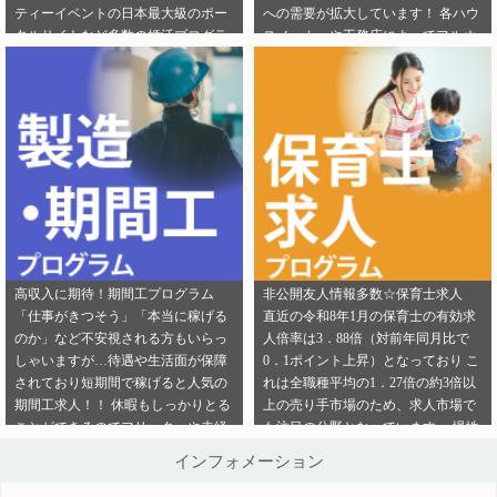
ティーイベントの日本最大級のポー
への需要が拡大しています！ 各ハウ
ご連絡ください。
ら」から ご連絡ください。
タルサイトなど多数の婚活プログラ
スメーカーや工務店によってフルオ
ムを取り扱っております！ 新規でご
ーダー住宅・セミオーダー住宅など
登録いただくアフィリエイター様は
様々な取扱いがありユーザーの好み
「お申込みはこちら」からご登録時
をくみ取って家づくりをサポ―トし
のプロフィール欄に注目のカテゴリ
てくれます。 新規でご登録いただく
を見たという旨をご入力ください。
アフィリエイター様は「お申込みは
メディパートナーにご登録いただい
こちら」からご登録時のプロフィー
ているアフィリエイター様は「お問
ル欄に注目のカテゴリを見たという
い合わせはこちら」からご連絡くだ
旨をご入力ください。 メディパート
さい。
ナーにご登録いただいているアフィ
リエイター様は「お問い合わせはこ
ちら」からご連絡ください。
高収入に期待！期間工プログラム
非公開友人情報多数☆保育士求人
「仕事がきつそう」「本当に稼げる
直近の令和8年1月の保育士の有効求
のか」など不安視される方もいらっ
人倍率は3．88倍（対前年同月比で
しゃいますが…待遇や生活面が保障
0．1ポイント上昇）となっており こ
されており短期間で稼げると人気の
れは全職種平均の1．27倍の約3倍以
期間工求人！！ 休暇もしっかりとる
上の売り手市場のため、求人市場で
ことができるのでフリーターや未経
も注目の分野となっています。 慢性
験者でも働きやすいことが特徴です♪
的な保育士不足を解決するために即
インフォメーション
新規でご登録いただくアフィリエイ
採用というスタイルの保育園も増え
ター様は「お申込みはこちら」から
ているようです。 雇用形態も正社