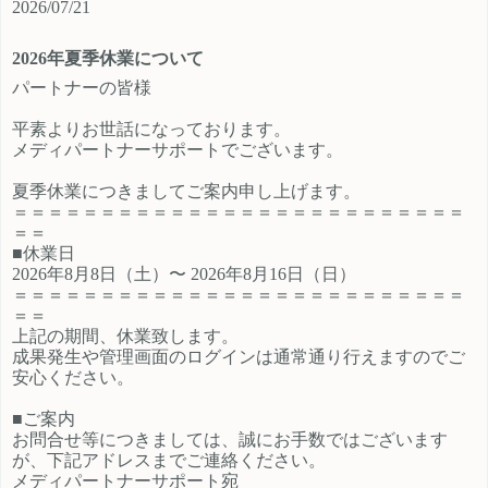
2026/07/21
ご登録時のプロフィール欄に注目の
員、契約社員、パートとライフスタ
カテゴリを見たという旨をご入力く
イルに沿ったプランが選択できるも
2026年夏季休業について
ださい。 メディパートナーにご登録
の魅力的です。 新規でご登録いただ
いただいているアフィリエイター様
くアフィリエイター様は「お申込み
パートナーの皆様
は「お問い合わせはこちら」からご
はこちら」からご登録時のプロフィ
平素よりお世話になっております。
連絡ください。
ール欄に注目のカテゴリを見たとい
メディパートナーサポートでございます。
う旨をご入力ください。 メディパー
トナーにご登録いただいているアフ
夏季休業につきましてご案内申し上げます。
ィリエイター様は「お問い合わせは
＝＝＝＝＝＝＝＝＝＝＝＝＝＝＝＝＝＝＝＝＝＝＝＝＝＝
こちら」からご連絡ください。
＝＝
■休業日
2026年8月8日（土）〜 2026年8月16日（日）
＝＝＝＝＝＝＝＝＝＝＝＝＝＝＝＝＝＝＝＝＝＝＝＝＝＝
＝＝
上記の期間、休業致します。
成果発生や管理画面のログインは通常通り行えますのでご
安心ください。
■ご案内
お問合せ等につきましては、誠にお手数ではございます
が、下記アドレスまでご連絡ください。
メディパートナーサポート宛