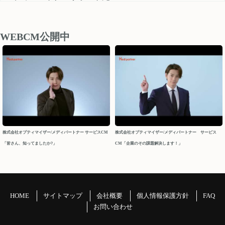
medipartner_support@optimizer.co.jp
お問い合わせいただきました内容については、 営業再開日
後、順次確認し対応させていただきます。
WEBCM公開中
以上、ご迷惑をお掛け致しますが、どうぞよろしくお願い
申し上げます。
今後ともメディパートナーを何卒よろしくお願いいたしま
す。
メディパートナーサポート
2026/04/10
株式会社オプティマイザー/メディパートナー サービスCM
株式会社オプティマイザー/メディパートナー サービス
「皆さん、知ってましたか?」
CM「企業のその課題解決します！」
2026年 GW休業について
パートナーの皆様
平素よりお世話になっております。メディパートナーサポ
ートでございます。
HOME
サイトマップ
会社概要
個人情報保護方針
FAQ
GW休業につきましてご案内申し上げます。
お問い合わせ
＝＝＝＝＝＝＝＝＝＝＝＝＝＝＝＝＝＝＝＝＝＝＝＝＝＝