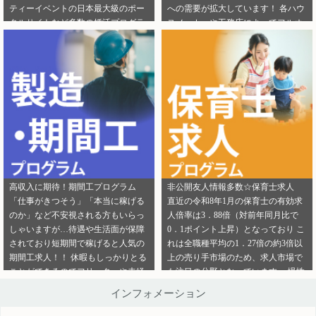
ティーイベントの日本最大級のポー
への需要が拡大しています！ 各ハウ
ご連絡ください。
ら」から ご連絡ください。
タルサイトなど多数の婚活プログラ
スメーカーや工務店によってフルオ
ムを取り扱っております！ 新規でご
ーダー住宅・セミオーダー住宅など
登録いただくアフィリエイター様は
様々な取扱いがありユーザーの好み
「お申込みはこちら」からご登録時
をくみ取って家づくりをサポ―トし
のプロフィール欄に注目のカテゴリ
てくれます。 新規でご登録いただく
を見たという旨をご入力ください。
アフィリエイター様は「お申込みは
メディパートナーにご登録いただい
こちら」からご登録時のプロフィー
ているアフィリエイター様は「お問
ル欄に注目のカテゴリを見たという
い合わせはこちら」からご連絡くだ
旨をご入力ください。 メディパート
さい。
ナーにご登録いただいているアフィ
リエイター様は「お問い合わせはこ
ちら」からご連絡ください。
高収入に期待！期間工プログラム
非公開友人情報多数☆保育士求人
「仕事がきつそう」「本当に稼げる
直近の令和8年1月の保育士の有効求
のか」など不安視される方もいらっ
人倍率は3．88倍（対前年同月比で
しゃいますが…待遇や生活面が保障
0．1ポイント上昇）となっており こ
されており短期間で稼げると人気の
れは全職種平均の1．27倍の約3倍以
期間工求人！！ 休暇もしっかりとる
上の売り手市場のため、求人市場で
ことができるのでフリーターや未経
も注目の分野となっています。 慢性
験者でも働きやすいことが特徴です♪
的な保育士不足を解決するために即
インフォメーション
新規でご登録いただくアフィリエイ
採用というスタイルの保育園も増え
ター様は「お申込みはこちら」から
ているようです。 雇用形態も正社