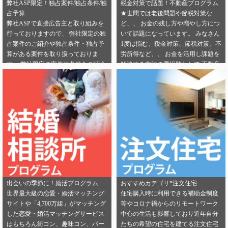
弊社ASP限定！独占案件/独占条件/独
税金対策で話題！不動産プログラム
占予算
★世間では老後問題や節税対策な
弊社ASPで直接広告主と取り組みを
ど、、 お金の残し方や増やし方につ
行っておりますので、 弊社限定の独
いて話題になっています。 みなさん
占案件のご紹介や独占条件・独占予
1度は悩む、税金対策、節税対策、不
算がある案件を取り扱っておりま
労所得など、、 お金を活用し課題を
す。 弊社限定の案件や条件をご紹介
解決する方法の選択肢として 不動産
できるカテゴリーは下記となりま
投資を選択する人が増えてきていま
す。 ・健康食品 ・美容 ・転職エー
す。 サラリーマンからでも始められ
ジェント（IT/エンジニア求人） ・転
る不動産投資は税金対策として注目
職エージェント（一般求人） ・転職
を浴びています。 弊社では独占案件
エージェント（工場求人） ・生理管
や好条件でのご案内が可能になりま
理ツール ・不動産（売却） ・不動産
す！ 資料請求からオンライン面談な
（投資） ・不動産（外壁） ・不動産
ど複数相談方法があり訴求がしやす
（注文住宅） ・引越し ・ランドセル
いカテゴリにもなります。 ぜひご掲
是非この機会に、新規でご登録いた
載のご検討をよろしくお願いしま
だくアフィリエイター様は 「お申込
す！ ★ 新規でご登録いただくアフィ
みはこちら」からご登録時のプロフ
リエイター様は 「お申込みはこち
出会いの季節に！婚活プログラム
おすすめカテゴリ*注文住宅
ィール欄に 「独占案件・独占条件の
ら」からご登録時のプロフィール欄
世界最大級の恋愛・婚活マッチング
住宅購入時に利用できる補助金制度
お知らせ」を見たという旨をご入力
に 注目のカテゴリを見たという旨を
サイトや「4,700万組」がマッチング
等やコロナ禍からのリモートワーク
ください。 メディパートナーにご登
ご入力ください。 メディパートナー
した恋愛・婚活マッチングサービス
中心の生活も影響しており近年自分
録いただいている アフィリエイター
にご登録いただいている アフィリエ
はもちろん街コン、趣味コン、パー
たちの希望の住宅を建てる注文住宅
様は「お問い合わせはこちら」から
イター様は「お問い合わせはこち