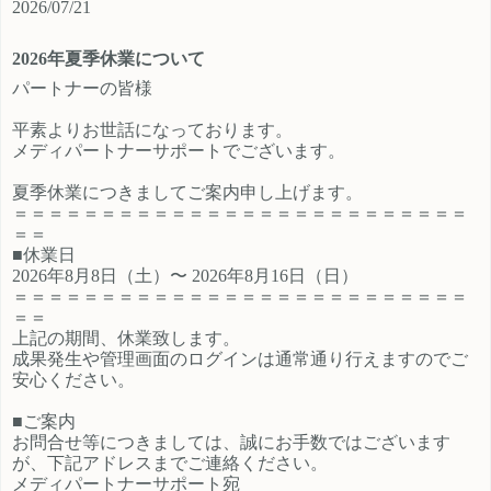
2026/07/21
ご登録時のプロフィール欄に注目の
員、契約社員、パートとライフスタ
カテゴリを見たという旨をご入力く
イルに沿ったプランが選択できるも
2026年夏季休業について
ださい。 メディパートナーにご登録
の魅力的です。 新規でご登録いただ
いただいているアフィリエイター様
くアフィリエイター様は「お申込み
パートナーの皆様
は「お問い合わせはこちら」からご
はこちら」からご登録時のプロフィ
平素よりお世話になっております。
連絡ください。
ール欄に注目のカテゴリを見たとい
メディパートナーサポートでございます。
う旨をご入力ください。 メディパー
トナーにご登録いただいているアフ
夏季休業につきましてご案内申し上げます。
ィリエイター様は「お問い合わせは
＝＝＝＝＝＝＝＝＝＝＝＝＝＝＝＝＝＝＝＝＝＝＝＝＝＝
こちら」からご連絡ください。
＝＝
■休業日
2026年8月8日（土）〜 2026年8月16日（日）
＝＝＝＝＝＝＝＝＝＝＝＝＝＝＝＝＝＝＝＝＝＝＝＝＝＝
＝＝
上記の期間、休業致します。
成果発生や管理画面のログインは通常通り行えますのでご
安心ください。
■ご案内
お問合せ等につきましては、誠にお手数ではございます
が、下記アドレスまでご連絡ください。
メディパートナーサポート宛