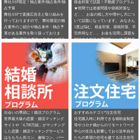
弊社ASP限定！独占案件/独占条件/独
税金対策で話題！不動産プログラム
占予算
★世間では老後問題や節税対策な
弊社ASPで直接広告主と取り組みを
ど、、 お金の残し方や増やし方につ
行っておりますので、 弊社限定の独
いて話題になっています。 みなさん
占案件のご紹介や独占条件・独占予
1度は悩む、税金対策、節税対策、不
算がある案件を取り扱っておりま
労所得など、、 お金を活用し課題を
す。 弊社限定の案件や条件をご紹介
解決する方法の選択肢として 不動産
できるカテゴリーは下記となりま
投資を選択する人が増えてきていま
す。 ・健康食品 ・美容 ・転職エー
す。 サラリーマンからでも始められ
ジェント（IT/エンジニア求人） ・転
る不動産投資は税金対策として注目
職エージェント（一般求人） ・転職
を浴びています。 弊社では独占案件
エージェント（工場求人） ・生理管
や好条件でのご案内が可能になりま
理ツール ・不動産（売却） ・不動産
す！ 資料請求からオンライン面談な
（投資） ・不動産（外壁） ・不動産
ど複数相談方法があり訴求がしやす
（注文住宅） ・引越し ・ランドセル
いカテゴリにもなります。 ぜひご掲
是非この機会に、新規でご登録いた
載のご検討をよろしくお願いしま
だくアフィリエイター様は 「お申込
す！ ★ 新規でご登録いただくアフィ
みはこちら」からご登録時のプロフ
リエイター様は 「お申込みはこち
出会いの季節に！婚活プログラム
おすすめカテゴリ*注文住宅
ィール欄に 「独占案件・独占条件の
ら」からご登録時のプロフィール欄
世界最大級の恋愛・婚活マッチング
住宅購入時に利用できる補助金制度
お知らせ」を見たという旨をご入力
に 注目のカテゴリを見たという旨を
サイトや「4,700万組」がマッチング
等やコロナ禍からのリモートワーク
ください。 メディパートナーにご登
ご入力ください。 メディパートナー
した恋愛・婚活マッチングサービス
中心の生活も影響しており近年自分
録いただいている アフィリエイター
にご登録いただいている アフィリエ
はもちろん街コン、趣味コン、パー
たちの希望の住宅を建てる注文住宅
様は「お問い合わせはこちら」から
イター様は「お問い合わせはこち