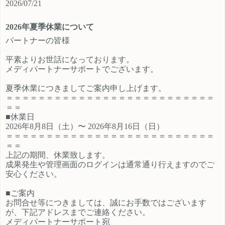
2026/07/21
ご登録時のプロフィール欄に注目の
員、契約社員、パートとライフスタ
カテゴリを見たという旨をご入力く
イルに沿ったプランが選択できるも
2026年夏季休業について
ださい。 メディパートナーにご登録
の魅力的です。 新規でご登録いただ
いただいているアフィリエイター様
くアフィリエイター様は「お申込み
パートナーの皆様
は「お問い合わせはこちら」からご
はこちら」からご登録時のプロフィ
平素よりお世話になっております。
連絡ください。
ール欄に注目のカテゴリを見たとい
メディパートナーサポートでございます。
う旨をご入力ください。 メディパー
トナーにご登録いただいているアフ
夏季休業につきましてご案内申し上げます。
ィリエイター様は「お問い合わせは
＝＝＝＝＝＝＝＝＝＝＝＝＝＝＝＝＝＝＝＝＝＝＝＝＝＝
こちら」からご連絡ください。
＝＝
■休業日
2026年8月8日（土）〜 2026年8月16日（日）
＝＝＝＝＝＝＝＝＝＝＝＝＝＝＝＝＝＝＝＝＝＝＝＝＝＝
＝＝
上記の期間、休業致します。
成果発生や管理画面のログインは通常通り行えますのでご
安心ください。
■ご案内
お問合せ等につきましては、誠にお手数ではございます
が、下記アドレスまでご連絡ください。
メディパートナーサポート宛