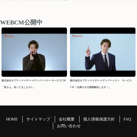
medipartner_support@optimizer.co.jp
お問い合わせいただきました内容については、 営業再開日
後、順次確認し対応させていただきます。
WEBCM公開中
以上、ご迷惑をお掛け致しますが、どうぞよろしくお願い
申し上げます。
今後ともメディパートナーを何卒よろしくお願いいたしま
す。
メディパートナーサポート
2026/04/10
株式会社オプティマイザー/メディパートナー サービスCM
株式会社オプティマイザー/メディパートナー サービス
「皆さん、知ってましたか?」
CM「企業のその課題解決します！」
2026年 GW休業について
パートナーの皆様
平素よりお世話になっております。メディパートナーサポ
ートでございます。
HOME
サイトマップ
会社概要
個人情報保護方針
FAQ
GW休業につきましてご案内申し上げます。
お問い合わせ
＝＝＝＝＝＝＝＝＝＝＝＝＝＝＝＝＝＝＝＝＝＝＝＝＝＝