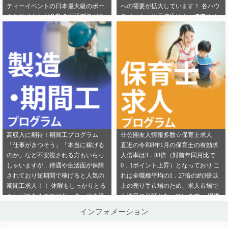
ティーイベントの日本最大級のポー
への需要が拡大しています！ 各ハウ
ご連絡ください。
ら」から ご連絡ください。
タルサイトなど多数の婚活プログラ
スメーカーや工務店によってフルオ
ムを取り扱っております！ 新規でご
ーダー住宅・セミオーダー住宅など
登録いただくアフィリエイター様は
様々な取扱いがありユーザーの好み
「お申込みはこちら」からご登録時
をくみ取って家づくりをサポ―トし
のプロフィール欄に注目のカテゴリ
てくれます。 新規でご登録いただく
を見たという旨をご入力ください。
アフィリエイター様は「お申込みは
メディパートナーにご登録いただい
こちら」からご登録時のプロフィー
ているアフィリエイター様は「お問
ル欄に注目のカテゴリを見たという
い合わせはこちら」からご連絡くだ
旨をご入力ください。 メディパート
さい。
ナーにご登録いただいているアフィ
リエイター様は「お問い合わせはこ
ちら」からご連絡ください。
高収入に期待！期間工プログラム
非公開友人情報多数☆保育士求人
「仕事がきつそう」「本当に稼げる
直近の令和8年1月の保育士の有効求
のか」など不安視される方もいらっ
人倍率は3．88倍（対前年同月比で
しゃいますが…待遇や生活面が保障
0．1ポイント上昇）となっており こ
されており短期間で稼げると人気の
れは全職種平均の1．27倍の約3倍以
期間工求人！！ 休暇もしっかりとる
上の売り手市場のため、求人市場で
ことができるのでフリーターや未経
も注目の分野となっています。 慢性
験者でも働きやすいことが特徴です♪
的な保育士不足を解決するために即
インフォメーション
新規でご登録いただくアフィリエイ
採用というスタイルの保育園も増え
ター様は「お申込みはこちら」から
ているようです。 雇用形態も正社