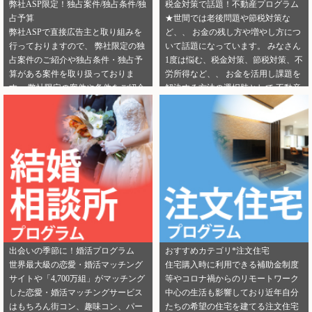
弊社ASP限定！独占案件/独占条件/独
税金対策で話題！不動産プログラム
占予算
★世間では老後問題や節税対策な
弊社ASPで直接広告主と取り組みを
ど、、 お金の残し方や増やし方につ
行っておりますので、 弊社限定の独
いて話題になっています。 みなさん
占案件のご紹介や独占条件・独占予
1度は悩む、税金対策、節税対策、不
算がある案件を取り扱っておりま
労所得など、、 お金を活用し課題を
す。 弊社限定の案件や条件をご紹介
解決する方法の選択肢として 不動産
できるカテゴリーは下記となりま
投資を選択する人が増えてきていま
す。 ・健康食品 ・美容 ・転職エー
す。 サラリーマンからでも始められ
ジェント（IT/エンジニア求人） ・転
る不動産投資は税金対策として注目
職エージェント（一般求人） ・転職
を浴びています。 弊社では独占案件
エージェント（工場求人） ・生理管
や好条件でのご案内が可能になりま
理ツール ・不動産（売却） ・不動産
す！ 資料請求からオンライン面談な
（投資） ・不動産（外壁） ・不動産
ど複数相談方法があり訴求がしやす
（注文住宅） ・引越し ・ランドセル
いカテゴリにもなります。 ぜひご掲
是非この機会に、新規でご登録いた
載のご検討をよろしくお願いしま
だくアフィリエイター様は 「お申込
す！ ★ 新規でご登録いただくアフィ
みはこちら」からご登録時のプロフ
リエイター様は 「お申込みはこち
出会いの季節に！婚活プログラム
おすすめカテゴリ*注文住宅
ィール欄に 「独占案件・独占条件の
ら」からご登録時のプロフィール欄
世界最大級の恋愛・婚活マッチング
住宅購入時に利用できる補助金制度
お知らせ」を見たという旨をご入力
に 注目のカテゴリを見たという旨を
サイトや「4,700万組」がマッチング
等やコロナ禍からのリモートワーク
ください。 メディパートナーにご登
ご入力ください。 メディパートナー
した恋愛・婚活マッチングサービス
中心の生活も影響しており近年自分
録いただいている アフィリエイター
にご登録いただいている アフィリエ
はもちろん街コン、趣味コン、パー
たちの希望の住宅を建てる注文住宅
様は「お問い合わせはこちら」から
イター様は「お問い合わせはこち