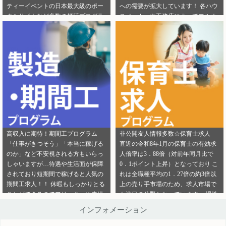
ティーイベントの日本最大級のポー
への需要が拡大しています！ 各ハウ
ご連絡ください。
ら」から ご連絡ください。
タルサイトなど多数の婚活プログラ
スメーカーや工務店によってフルオ
ムを取り扱っております！ 新規でご
ーダー住宅・セミオーダー住宅など
登録いただくアフィリエイター様は
様々な取扱いがありユーザーの好み
「お申込みはこちら」からご登録時
をくみ取って家づくりをサポ―トし
のプロフィール欄に注目のカテゴリ
てくれます。 新規でご登録いただく
を見たという旨をご入力ください。
アフィリエイター様は「お申込みは
メディパートナーにご登録いただい
こちら」からご登録時のプロフィー
ているアフィリエイター様は「お問
ル欄に注目のカテゴリを見たという
い合わせはこちら」からご連絡くだ
旨をご入力ください。 メディパート
さい。
ナーにご登録いただいているアフィ
リエイター様は「お問い合わせはこ
ちら」からご連絡ください。
高収入に期待！期間工プログラム
非公開友人情報多数☆保育士求人
「仕事がきつそう」「本当に稼げる
直近の令和8年1月の保育士の有効求
のか」など不安視される方もいらっ
人倍率は3．88倍（対前年同月比で
しゃいますが…待遇や生活面が保障
0．1ポイント上昇）となっており こ
されており短期間で稼げると人気の
れは全職種平均の1．27倍の約3倍以
期間工求人！！ 休暇もしっかりとる
上の売り手市場のため、求人市場で
ことができるのでフリーターや未経
も注目の分野となっています。 慢性
験者でも働きやすいことが特徴です♪
的な保育士不足を解決するために即
インフォメーション
新規でご登録いただくアフィリエイ
採用というスタイルの保育園も増え
ター様は「お申込みはこちら」から
ているようです。 雇用形態も正社