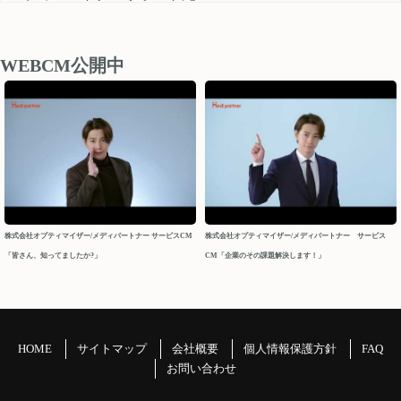
medipartner_support@optimizer.co.jp
お問い合わせいただきました内容については、 営業再開日
後、順次確認し対応させていただきます。
WEBCM公開中
以上、ご迷惑をお掛け致しますが、どうぞよろしくお願い
申し上げます。
今後ともメディパートナーを何卒よろしくお願いいたしま
す。
メディパートナーサポート
2026/04/10
株式会社オプティマイザー/メディパートナー サービスCM
株式会社オプティマイザー/メディパートナー サービス
「皆さん、知ってましたか?」
CM「企業のその課題解決します！」
2026年 GW休業について
パートナーの皆様
平素よりお世話になっております。メディパートナーサポ
ートでございます。
HOME
サイトマップ
会社概要
個人情報保護方針
FAQ
GW休業につきましてご案内申し上げます。
お問い合わせ
＝＝＝＝＝＝＝＝＝＝＝＝＝＝＝＝＝＝＝＝＝＝＝＝＝＝