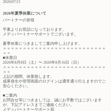
2026/07/21
ご登録時のプロフィール欄に注目の
員、契約社員、パートとライフスタ
カテゴリを見たという旨をご入力く
イルに沿ったプランが選択できるも
2026年夏季休業について
ださい。 メディパートナーにご登録
の魅力的です。 新規でご登録いただ
いただいているアフィリエイター様
くアフィリエイター様は「お申込み
パートナーの皆様
は「お問い合わせはこちら」からご
はこちら」からご登録時のプロフィ
平素よりお世話になっております。
連絡ください。
ール欄に注目のカテゴリを見たとい
メディパートナーサポートでございます。
う旨をご入力ください。 メディパー
トナーにご登録いただいているアフ
夏季休業につきましてご案内申し上げます。
ィリエイター様は「お問い合わせは
＝＝＝＝＝＝＝＝＝＝＝＝＝＝＝＝＝＝＝＝＝＝＝＝＝＝
こちら」からご連絡ください。
＝＝
■休業日
2026年8月8日（土）〜 2026年8月16日（日）
＝＝＝＝＝＝＝＝＝＝＝＝＝＝＝＝＝＝＝＝＝＝＝＝＝＝
＝＝
上記の期間、休業致します。
成果発生や管理画面のログインは通常通り行えますのでご
安心ください。
■ご案内
お問合せ等につきましては、誠にお手数ではございます
が、下記アドレスまでご連絡ください。
メディパートナーサポート宛