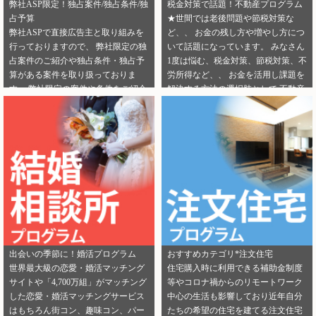
弊社ASP限定！独占案件/独占条件/独
税金対策で話題！不動産プログラム
占予算
★世間では老後問題や節税対策な
弊社ASPで直接広告主と取り組みを
ど、、 お金の残し方や増やし方につ
行っておりますので、 弊社限定の独
いて話題になっています。 みなさん
占案件のご紹介や独占条件・独占予
1度は悩む、税金対策、節税対策、不
算がある案件を取り扱っておりま
労所得など、、 お金を活用し課題を
す。 弊社限定の案件や条件をご紹介
解決する方法の選択肢として 不動産
できるカテゴリーは下記となりま
投資を選択する人が増えてきていま
す。 ・健康食品 ・美容 ・転職エー
す。 サラリーマンからでも始められ
ジェント（IT/エンジニア求人） ・転
る不動産投資は税金対策として注目
職エージェント（一般求人） ・転職
を浴びています。 弊社では独占案件
エージェント（工場求人） ・生理管
や好条件でのご案内が可能になりま
理ツール ・不動産（売却） ・不動産
す！ 資料請求からオンライン面談な
（投資） ・不動産（外壁） ・不動産
ど複数相談方法があり訴求がしやす
（注文住宅） ・引越し ・ランドセル
いカテゴリにもなります。 ぜひご掲
是非この機会に、新規でご登録いた
載のご検討をよろしくお願いしま
だくアフィリエイター様は 「お申込
す！ ★ 新規でご登録いただくアフィ
みはこちら」からご登録時のプロフ
リエイター様は 「お申込みはこち
出会いの季節に！婚活プログラム
おすすめカテゴリ*注文住宅
ィール欄に 「独占案件・独占条件の
ら」からご登録時のプロフィール欄
世界最大級の恋愛・婚活マッチング
住宅購入時に利用できる補助金制度
お知らせ」を見たという旨をご入力
に 注目のカテゴリを見たという旨を
サイトや「4,700万組」がマッチング
等やコロナ禍からのリモートワーク
ください。 メディパートナーにご登
ご入力ください。 メディパートナー
した恋愛・婚活マッチングサービス
中心の生活も影響しており近年自分
録いただいている アフィリエイター
にご登録いただいている アフィリエ
はもちろん街コン、趣味コン、パー
たちの希望の住宅を建てる注文住宅
様は「お問い合わせはこちら」から
イター様は「お問い合わせはこち