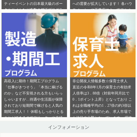
ティーイベントの日本最大級のポー
への需要が拡大しています！ 各ハウ
ご連絡ください。
ら」から ご連絡ください。
タルサイトなど多数の婚活プログラ
スメーカーや工務店によってフルオ
ムを取り扱っております！ 新規でご
ーダー住宅・セミオーダー住宅など
登録いただくアフィリエイター様は
様々な取扱いがありユーザーの好み
「お申込みはこちら」からご登録時
をくみ取って家づくりをサポ―トし
のプロフィール欄に注目のカテゴリ
てくれます。 新規でご登録いただく
を見たという旨をご入力ください。
アフィリエイター様は「お申込みは
メディパートナーにご登録いただい
こちら」からご登録時のプロフィー
ているアフィリエイター様は「お問
ル欄に注目のカテゴリを見たという
い合わせはこちら」からご連絡くだ
旨をご入力ください。 メディパート
さい。
ナーにご登録いただいているアフィ
リエイター様は「お問い合わせはこ
ちら」からご連絡ください。
高収入に期待！期間工プログラム
非公開友人情報多数☆保育士求人
「仕事がきつそう」「本当に稼げる
直近の令和8年1月の保育士の有効求
のか」など不安視される方もいらっ
人倍率は3．88倍（対前年同月比で
しゃいますが…待遇や生活面が保障
0．1ポイント上昇）となっており こ
されており短期間で稼げると人気の
れは全職種平均の1．27倍の約3倍以
期間工求人！！ 休暇もしっかりとる
上の売り手市場のため、求人市場で
ことができるのでフリーターや未経
も注目の分野となっています。 慢性
験者でも働きやすいことが特徴です♪
的な保育士不足を解決するために即
インフォメーション
新規でご登録いただくアフィリエイ
採用というスタイルの保育園も増え
ター様は「お申込みはこちら」から
ているようです。 雇用形態も正社