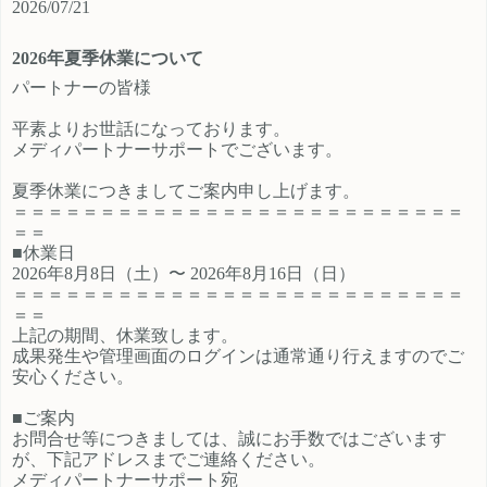
2026/07/21
ご登録時のプロフィール欄に注目の
員、契約社員、パートとライフスタ
カテゴリを見たという旨をご入力く
イルに沿ったプランが選択できるも
2026年夏季休業について
ださい。 メディパートナーにご登録
の魅力的です。 新規でご登録いただ
いただいているアフィリエイター様
くアフィリエイター様は「お申込み
パートナーの皆様
は「お問い合わせはこちら」からご
はこちら」からご登録時のプロフィ
平素よりお世話になっております。
連絡ください。
ール欄に注目のカテゴリを見たとい
メディパートナーサポートでございます。
う旨をご入力ください。 メディパー
トナーにご登録いただいているアフ
夏季休業につきましてご案内申し上げます。
ィリエイター様は「お問い合わせは
＝＝＝＝＝＝＝＝＝＝＝＝＝＝＝＝＝＝＝＝＝＝＝＝＝＝
こちら」からご連絡ください。
＝＝
■休業日
2026年8月8日（土）〜 2026年8月16日（日）
＝＝＝＝＝＝＝＝＝＝＝＝＝＝＝＝＝＝＝＝＝＝＝＝＝＝
＝＝
上記の期間、休業致します。
成果発生や管理画面のログインは通常通り行えますのでご
安心ください。
■ご案内
お問合せ等につきましては、誠にお手数ではございます
が、下記アドレスまでご連絡ください。
メディパートナーサポート宛