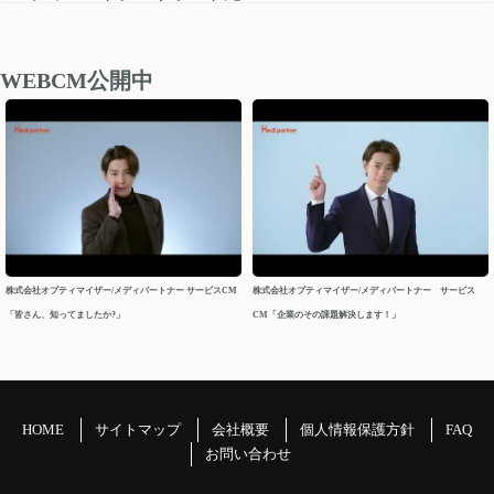
medipartner_support@optimizer.co.jp
お問い合わせいただきました内容については、 営業再開日
後、順次確認し対応させていただきます。
WEBCM公開中
以上、ご迷惑をお掛け致しますが、どうぞよろしくお願い
申し上げます。
今後ともメディパートナーを何卒よろしくお願いいたしま
す。
メディパートナーサポート
2026/04/10
株式会社オプティマイザー/メディパートナー サービスCM
株式会社オプティマイザー/メディパートナー サービス
「皆さん、知ってましたか?」
CM「企業のその課題解決します！」
2026年 GW休業について
パートナーの皆様
平素よりお世話になっております。メディパートナーサポ
ートでございます。
HOME
サイトマップ
会社概要
個人情報保護方針
FAQ
GW休業につきましてご案内申し上げます。
お問い合わせ
＝＝＝＝＝＝＝＝＝＝＝＝＝＝＝＝＝＝＝＝＝＝＝＝＝＝