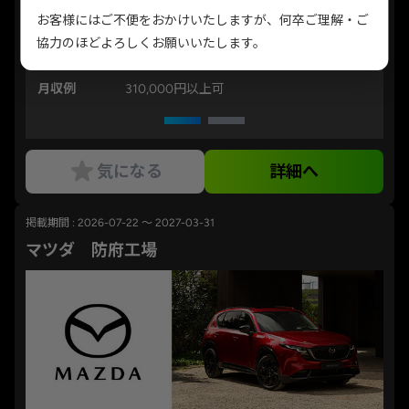
2:45、4:00～4:24）
お客様にはご不便をおかけいたしますが、何卒ご理解・ご
協力のほどよろしくお願いいたします。
勤務地
広島県安芸郡府中町
月収例
310,000円以上可
気になる
詳細へ
掲載期間 : 2026-07-22 ～ 2027-03-31
マツダ 防府工場