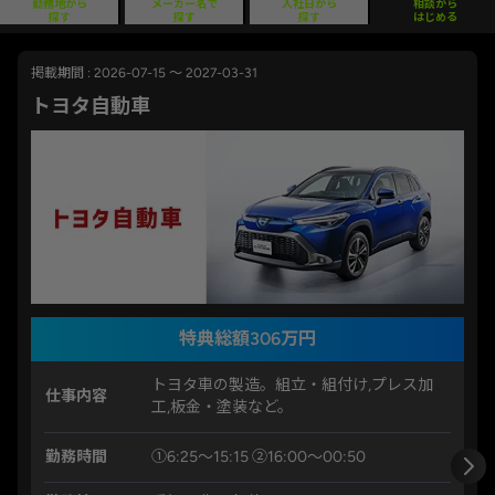
勤務地から
メーカー名で
入社日から
相談から
探す
探す
探す
はじめる
掲載期間 : 2026-07-15 ～ 2027-03-31
トヨタ自動車
特典総額306万円
トヨタ車の製造。組立・組付け,プレス加
仕事内容
工,板金・塗装など。
勤務時間
①6:25〜15:15 ②16:00〜00:50