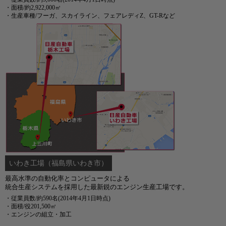
・面積/約2,922,000㎡
・生産車種/フーガ、スカイライン、フェアレディZ、GT-Rなど
いわき工場
（福島県いわき市）
最高水準の自動化率とコンピュータによる
統合生産システムを採用した最新鋭のエンジン生産工場です。
・従業員数/約590名(2014年4月1日時点)
・面積/役201,500㎡
・エンジンの組立・加工