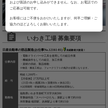
および面談のお申し込みができません。なお、お電話での
ご応募は可能です。
お客様にはご不便をおかけいたしますが、何卒ご理解・ご
協力のほどよろしくお願いいたします。
いわき工場 募集要項
日産自動車の部品製造(お仕事No.12161-01)
未経験者大歓迎！
・電動ドライバーや工具を使用しての組立作業
・機械操作をしての組立、加工作業
仕事内容
・資材の供給、製品移動
※物流・搬送工程は、フォークリフトの免許が必要になります。
時給 1,200円～
【月収例】27万円以上可
給 与
（21日×8h＋残業20h＋深夜60h＋休出2日）
※試用期間・研修期間あり(各14日間)時給変動なし
福島県いわき市泉町下川字大剣386
勤務地
常磐線特急「スーパーひたち」泉駅より車で約10分
JR常磐線 植田駅、勿来駅より車で約15分