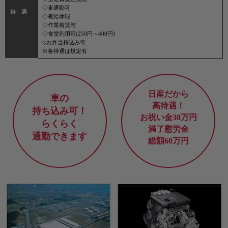
◇車通勤可
待 遇
◇有給休暇
◇作業着貸与
◇食堂利用可(250円～400円)
◇お弁当持込み可
※各待遇は規定有
日産だから
車の
高待遇！
持ち込み可！
お祝い金30万円
らくらく
満了慰労金
通勤できます
総額60万円