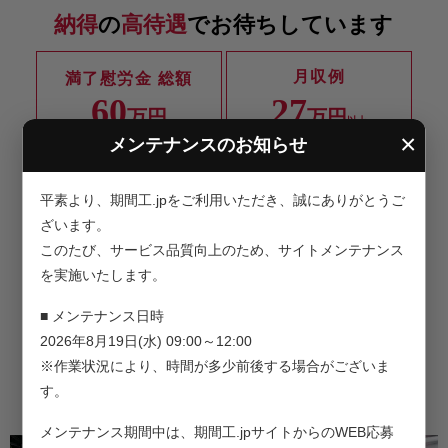
納得
の
高待遇
でお待ちしています
月収例
満了慰労金 総額
60
27
万円
万円
以上
×
メンテナンスのお知らせ
寮費＆光熱費
企業より祝金
無料
30
平素より、期間工.jpをご利用いただき、誠にありがとうご
万円
ざいます。
このたび、サービス品質向上のため、サイトメンテナンス
を実施いたします。
食堂利用可
車通勤OK
250円～400円
無料駐車場あり
■ メンテナンス日時
2026年8月19日(水) 09:00～12:00
その他にも安心の福利厚生
※各待遇は規定あり
※作業状況により、時間が多少前後する場合がございま
※詳細は募集要項をご覧ください
★有給休暇あり
す。
★社会保険完備
★残業・深夜・休出手当あり
メンテナンス期間中は、期間工.jpサイトからのWEB応募