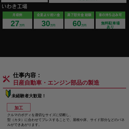
いわき工場
月収例
企業より祝い金
満了慰労金 総額
車の持ち込み可
27
30
60
無料駐車場
万円
万円
万円
あり
仕事内容：
日産自動車・エンジン部品の製造
未経験者大歓迎！
加工
クルマのボディを適切なサイズに切断し、
型（カタ）に合わせてプレスすることで、屋根や床、サイド部分などのパネ
ルができあがります。