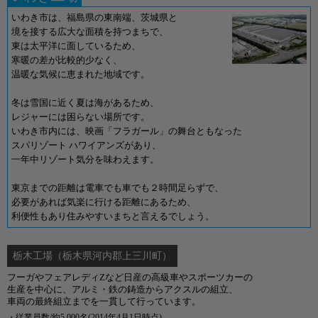
いわき市は、福島県の東南端、茨城県と
境を接する広大な面積を持つまちで、
東は太平洋に面しているため、
寒暖の差が比較的少なく、
温暖な気候に恵まれた地域です。
冬は雪国に近く夏は海があるため、
レジャーには困らない場所です。
いわき市内には、映画「フラガール」の舞台ともなった
スパリゾート ハワイアンズがあり、
一年中リゾート気分を味わえます。
東京までの距離は電車でも車でも２時間足らずで、
必要があれば気楽に行ける距離にあるため、
利便性もあり住みやすいまちと言えるでしょう。
栃木工場
（栃木県河内郡上三川町）
フーガやフェアレディZなど日産の高級車やスポーツカーの
生産を中心に、アルミ・鉄の鋳造からアクスルの組立、
車両の最終組立までを一貫して行っています。
・従業員数/約5,000名(2014年4月1日時点)