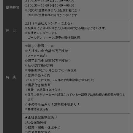
[1] 08:30～17:30 [2] 20:30～05:30
[3] 06:30～15:00 [4] 16:00～00:30
勤務時間
※[1][2]の2交替勤務または配属部署により
[3][4]の2交替勤務の場合がございます。
土日（※会社カレンダーによる）
※配属先により5勤2休または4勤2休になる場合がございます。
休 日
※会社カレンダーによる
ゴールデンウィーク/夏季休暇/冬期休暇
≪嬉しい待遇！！≫
☆入社祝い金 合計30万円支給！
（メーカー支給）
☆満了慰労金 総額60万円支給！
※6か月満了後10万円
※2回目以降は3ヶ月ごとに5万円を支給
☆皆勤手当 4万円
特 典
（2ヵ月ごとに支給、2ヵ月の平均出勤率が90％以上）
☆備品付き個室寮
（寮費・光熱費は会社負担）
※部屋に個別メーターが設置されている一部寮では光熱費の税控除が発生し
ます
☆車の持ち込み可！無料駐車場あり！
※各種待遇規定有
★正社員登用制度あり
◇社会保険完備
◇残業・深夜・休出手当
◇交通費規定支給