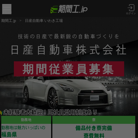
メニュー
ログイン
期間工.jp
>
日産自動車 いわき工場
技術の日産で最新鋭の自動車づくりを
日産自動車株式会社
期間従業員募集
未経験者大歓迎！正社員登用制度あり
勤務地
寮
備品付き寮完備
勤務地は魅力いっぱいの
福島県
寮費無料