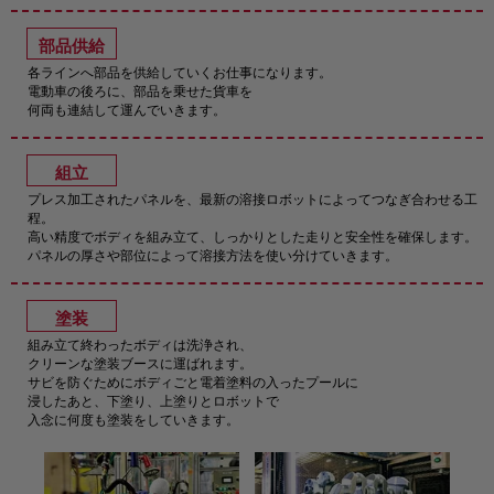
部品供給
各ラインへ部品を供給していくお仕事になります。
電動車の後ろに、部品を乗せた貨車を
何両も連結して運んでいきます。
組立
プレス加工されたパネルを、最新の溶接ロボットによってつなぎ合わせる工
程。
高い精度でボディを組み立て、しっかりとした走りと安全性を確保します。
パネルの厚さや部位によって溶接方法を使い分けていきます。
塗装
組み立て終わったボディは洗浄され、
クリーンな塗装ブースに運ばれます。
サビを防ぐためにボディごと電着塗料の入ったプールに
浸したあと、下塗り、上塗りとロボットで
入念に何度も塗装をしていきます。