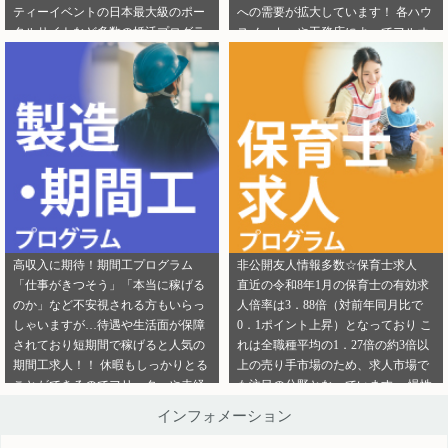
ティーイベントの日本最大級のポー
への需要が拡大しています！ 各ハウ
ご連絡ください。
ら」から ご連絡ください。
タルサイトなど多数の婚活プログラ
スメーカーや工務店によってフルオ
ムを取り扱っております！ 新規でご
ーダー住宅・セミオーダー住宅など
登録いただくアフィリエイター様は
様々な取扱いがありユーザーの好み
「お申込みはこちら」からご登録時
をくみ取って家づくりをサポ―トし
のプロフィール欄に注目のカテゴリ
てくれます。 新規でご登録いただく
を見たという旨をご入力ください。
アフィリエイター様は「お申込みは
メディパートナーにご登録いただい
こちら」からご登録時のプロフィー
ているアフィリエイター様は「お問
ル欄に注目のカテゴリを見たという
い合わせはこちら」からご連絡くだ
旨をご入力ください。 メディパート
さい。
ナーにご登録いただいているアフィ
リエイター様は「お問い合わせはこ
ちら」からご連絡ください。
高収入に期待！期間工プログラム
非公開友人情報多数☆保育士求人
「仕事がきつそう」「本当に稼げる
直近の令和8年1月の保育士の有効求
のか」など不安視される方もいらっ
人倍率は3．88倍（対前年同月比で
しゃいますが…待遇や生活面が保障
0．1ポイント上昇）となっており こ
されており短期間で稼げると人気の
れは全職種平均の1．27倍の約3倍以
期間工求人！！ 休暇もしっかりとる
上の売り手市場のため、求人市場で
ことができるのでフリーターや未経
も注目の分野となっています。 慢性
験者でも働きやすいことが特徴です♪
的な保育士不足を解決するために即
インフォメーション
新規でご登録いただくアフィリエイ
採用というスタイルの保育園も増え
ター様は「お申込みはこちら」から
ているようです。 雇用形態も正社