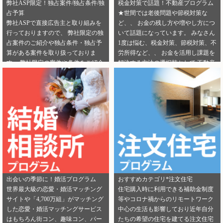
弊社ASP限定！独占案件/独占条件/独
税金対策で話題！不動産プログラム
占予算
★世間では老後問題や節税対策な
弊社ASPで直接広告主と取り組みを
ど、、 お金の残し方や増やし方につ
行っておりますので、 弊社限定の独
いて話題になっています。 みなさん
占案件のご紹介や独占条件・独占予
1度は悩む、税金対策、節税対策、不
算がある案件を取り扱っておりま
労所得など、、 お金を活用し課題を
す。 弊社限定の案件や条件をご紹介
解決する方法の選択肢として 不動産
できるカテゴリーは下記となりま
投資を選択する人が増えてきていま
す。 ・健康食品 ・美容 ・転職エー
す。 サラリーマンからでも始められ
ジェント（IT/エンジニア求人） ・転
る不動産投資は税金対策として注目
職エージェント（一般求人） ・転職
を浴びています。 弊社では独占案件
エージェント（工場求人） ・生理管
や好条件でのご案内が可能になりま
理ツール ・不動産（売却） ・不動産
す！ 資料請求からオンライン面談な
（投資） ・不動産（外壁） ・不動産
ど複数相談方法があり訴求がしやす
（注文住宅） ・引越し ・ランドセル
いカテゴリにもなります。 ぜひご掲
是非この機会に、新規でご登録いた
載のご検討をよろしくお願いしま
だくアフィリエイター様は 「お申込
す！ ★ 新規でご登録いただくアフィ
みはこちら」からご登録時のプロフ
リエイター様は 「お申込みはこち
出会いの季節に！婚活プログラム
おすすめカテゴリ*注文住宅
ィール欄に 「独占案件・独占条件の
ら」からご登録時のプロフィール欄
世界最大級の恋愛・婚活マッチング
住宅購入時に利用できる補助金制度
お知らせ」を見たという旨をご入力
に 注目のカテゴリを見たという旨を
サイトや「4,700万組」がマッチング
等やコロナ禍からのリモートワーク
ください。 メディパートナーにご登
ご入力ください。 メディパートナー
した恋愛・婚活マッチングサービス
中心の生活も影響しており近年自分
録いただいている アフィリエイター
にご登録いただいている アフィリエ
はもちろん街コン、趣味コン、パー
たちの希望の住宅を建てる注文住宅
様は「お問い合わせはこちら」から
イター様は「お問い合わせはこち