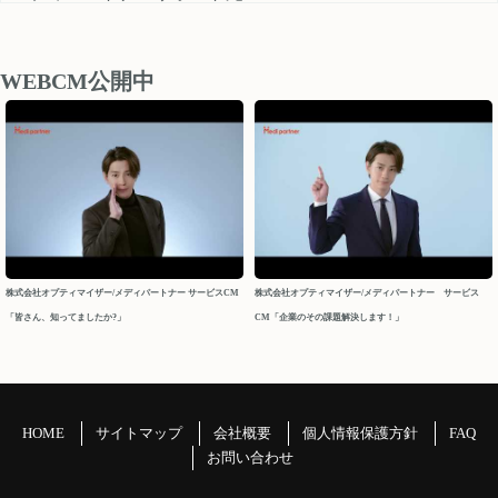
medipartner_support@optimizer.co.jp
お問い合わせいただきました内容については、 営業再開日
後、順次確認し対応させていただきます。
WEBCM公開中
以上、ご迷惑をお掛け致しますが、どうぞよろしくお願い
申し上げます。
今後ともメディパートナーを何卒よろしくお願いいたしま
す。
メディパートナーサポート
2026/04/10
株式会社オプティマイザー/メディパートナー サービスCM
株式会社オプティマイザー/メディパートナー サービス
「皆さん、知ってましたか?」
CM「企業のその課題解決します！」
2026年 GW休業について
パートナーの皆様
平素よりお世話になっております。メディパートナーサポ
ートでございます。
HOME
サイトマップ
会社概要
個人情報保護方針
FAQ
GW休業につきましてご案内申し上げます。
お問い合わせ
＝＝＝＝＝＝＝＝＝＝＝＝＝＝＝＝＝＝＝＝＝＝＝＝＝＝