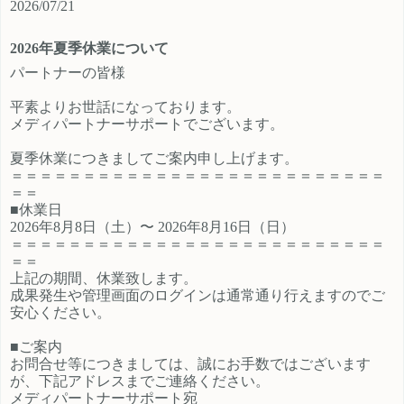
2026/07/21
ご登録時のプロフィール欄に注目の
員、契約社員、パートとライフスタ
カテゴリを見たという旨をご入力く
イルに沿ったプランが選択できるも
2026年夏季休業について
ださい。 メディパートナーにご登録
の魅力的です。 新規でご登録いただ
いただいているアフィリエイター様
くアフィリエイター様は「お申込み
パートナーの皆様
は「お問い合わせはこちら」からご
はこちら」からご登録時のプロフィ
平素よりお世話になっております。
連絡ください。
ール欄に注目のカテゴリを見たとい
メディパートナーサポートでございます。
う旨をご入力ください。 メディパー
トナーにご登録いただいているアフ
夏季休業につきましてご案内申し上げます。
ィリエイター様は「お問い合わせは
＝＝＝＝＝＝＝＝＝＝＝＝＝＝＝＝＝＝＝＝＝＝＝＝＝＝
こちら」からご連絡ください。
＝＝
■休業日
2026年8月8日（土）〜 2026年8月16日（日）
＝＝＝＝＝＝＝＝＝＝＝＝＝＝＝＝＝＝＝＝＝＝＝＝＝＝
＝＝
上記の期間、休業致します。
成果発生や管理画面のログインは通常通り行えますのでご
安心ください。
■ご案内
お問合せ等につきましては、誠にお手数ではございます
が、下記アドレスまでご連絡ください。
メディパートナーサポート宛