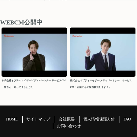
medipartner_support@optimizer.co.jp
お問い合わせいただきました内容については、 営業再開日
後、順次確認し対応させていただきます。
WEBCM公開中
以上、ご迷惑をお掛け致しますが、どうぞよろしくお願い
申し上げます。
今後ともメディパートナーを何卒よろしくお願いいたしま
す。
メディパートナーサポート
2026/04/10
株式会社オプティマイザー/メディパートナー サービスCM
株式会社オプティマイザー/メディパートナー サービス
「皆さん、知ってましたか?」
CM「企業のその課題解決します！」
2026年 GW休業について
パートナーの皆様
平素よりお世話になっております。メディパートナーサポ
ートでございます。
HOME
サイトマップ
会社概要
個人情報保護方針
FAQ
GW休業につきましてご案内申し上げます。
お問い合わせ
＝＝＝＝＝＝＝＝＝＝＝＝＝＝＝＝＝＝＝＝＝＝＝＝＝＝