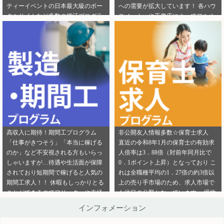
ティーイベントの日本最大級のポー
への需要が拡大しています！ 各ハウ
ご連絡ください。
ら」から ご連絡ください。
タルサイトなど多数の婚活プログラ
スメーカーや工務店によってフルオ
ムを取り扱っております！ 新規でご
ーダー住宅・セミオーダー住宅など
登録いただくアフィリエイター様は
様々な取扱いがありユーザーの好み
「お申込みはこちら」からご登録時
をくみ取って家づくりをサポ―トし
のプロフィール欄に注目のカテゴリ
てくれます。 新規でご登録いただく
を見たという旨をご入力ください。
アフィリエイター様は「お申込みは
メディパートナーにご登録いただい
こちら」からご登録時のプロフィー
ているアフィリエイター様は「お問
ル欄に注目のカテゴリを見たという
い合わせはこちら」からご連絡くだ
旨をご入力ください。 メディパート
さい。
ナーにご登録いただいているアフィ
リエイター様は「お問い合わせはこ
ちら」からご連絡ください。
高収入に期待！期間工プログラム
非公開友人情報多数☆保育士求人
「仕事がきつそう」「本当に稼げる
直近の令和8年1月の保育士の有効求
のか」など不安視される方もいらっ
人倍率は3．88倍（対前年同月比で
しゃいますが…待遇や生活面が保障
0．1ポイント上昇）となっており こ
されており短期間で稼げると人気の
れは全職種平均の1．27倍の約3倍以
期間工求人！！ 休暇もしっかりとる
上の売り手市場のため、求人市場で
ことができるのでフリーターや未経
も注目の分野となっています。 慢性
験者でも働きやすいことが特徴です♪
的な保育士不足を解決するために即
インフォメーション
新規でご登録いただくアフィリエイ
採用というスタイルの保育園も増え
ター様は「お申込みはこちら」から
ているようです。 雇用形態も正社