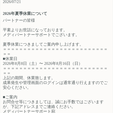
2026/07/21
ご登録時のプロフィール欄に注目の
員、契約社員、パートとライフスタ
カテゴリを見たという旨をご入力く
イルに沿ったプランが選択できるも
2026年夏季休業について
ださい。 メディパートナーにご登録
の魅力的です。 新規でご登録いただ
いただいているアフィリエイター様
くアフィリエイター様は「お申込み
パートナーの皆様
は「お問い合わせはこちら」からご
はこちら」からご登録時のプロフィ
平素よりお世話になっております。
連絡ください。
ール欄に注目のカテゴリを見たとい
メディパートナーサポートでございます。
う旨をご入力ください。 メディパー
トナーにご登録いただいているアフ
夏季休業につきましてご案内申し上げます。
ィリエイター様は「お問い合わせは
＝＝＝＝＝＝＝＝＝＝＝＝＝＝＝＝＝＝＝＝＝＝＝＝＝＝
こちら」からご連絡ください。
＝＝
■休業日
2026年8月8日（土）〜 2026年8月16日（日）
＝＝＝＝＝＝＝＝＝＝＝＝＝＝＝＝＝＝＝＝＝＝＝＝＝＝
＝＝
上記の期間、休業致します。
成果発生や管理画面のログインは通常通り行えますのでご
安心ください。
■ご案内
お問合せ等につきましては、誠にお手数ではございます
が、下記アドレスまでご連絡ください。
メディパートナーサポート宛