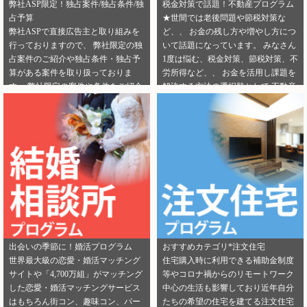
弊社ASP限定！独占案件/独占条件/独
税金対策で話題！不動産プログラム
占予算
★世間では老後問題や節税対策な
弊社ASPで直接広告主と取り組みを
ど、、 お金の残し方や増やし方につ
行っておりますので、 弊社限定の独
いて話題になっています。 みなさん
占案件のご紹介や独占条件・独占予
1度は悩む、税金対策、節税対策、不
算がある案件を取り扱っておりま
労所得など、、 お金を活用し課題を
す。 弊社限定の案件や条件をご紹介
解決する方法の選択肢として 不動産
できるカテゴリーは下記となりま
投資を選択する人が増えてきていま
す。 ・健康食品 ・美容 ・転職エー
す。 サラリーマンからでも始められ
ジェント（IT/エンジニア求人） ・転
る不動産投資は税金対策として注目
職エージェント（一般求人） ・転職
を浴びています。 弊社では独占案件
エージェント（工場求人） ・生理管
や好条件でのご案内が可能になりま
理ツール ・不動産（売却） ・不動産
す！ 資料請求からオンライン面談な
（投資） ・不動産（外壁） ・不動産
ど複数相談方法があり訴求がしやす
（注文住宅） ・引越し ・ランドセル
いカテゴリにもなります。 ぜひご掲
是非この機会に、新規でご登録いた
載のご検討をよろしくお願いしま
だくアフィリエイター様は 「お申込
す！ ★ 新規でご登録いただくアフィ
みはこちら」からご登録時のプロフ
リエイター様は 「お申込みはこち
出会いの季節に！婚活プログラム
おすすめカテゴリ*注文住宅
ィール欄に 「独占案件・独占条件の
ら」からご登録時のプロフィール欄
世界最大級の恋愛・婚活マッチング
住宅購入時に利用できる補助金制度
お知らせ」を見たという旨をご入力
に 注目のカテゴリを見たという旨を
サイトや「4,700万組」がマッチング
等やコロナ禍からのリモートワーク
ください。 メディパートナーにご登
ご入力ください。 メディパートナー
した恋愛・婚活マッチングサービス
中心の生活も影響しており近年自分
録いただいている アフィリエイター
にご登録いただいている アフィリエ
はもちろん街コン、趣味コン、パー
たちの希望の住宅を建てる注文住宅
様は「お問い合わせはこちら」から
イター様は「お問い合わせはこち