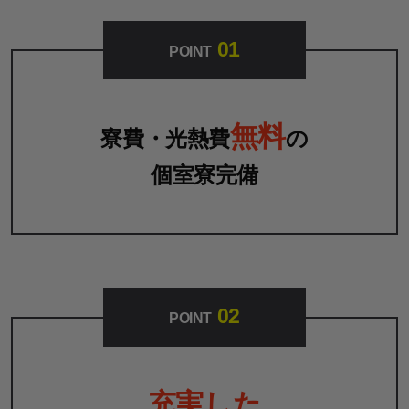
01
POINT
無料
寮費・光熱費
の
個室寮完備
02
POINT
充実した