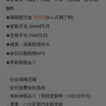
無料
★満期慰労金
30万円
(6ヵ月満了時)
★皆勤手当 30000円/月
★交替手当 2000円/日
★残業・深夜割増30％
★休日出勤割増40％
★昇給制度あり
・社会保険完備
・赴任旅費会社負担
・有給休暇あり（初回更新時：10日分付与）
・電車・バス定期代全額支給