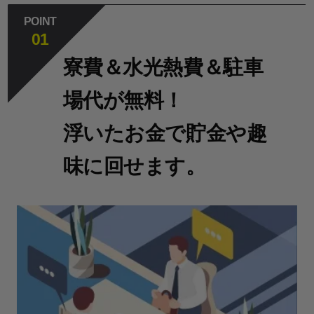
POINT
01
寮費＆水光熱費＆駐車
場代が無料！
浮いたお金で貯金や趣
味に回せます。