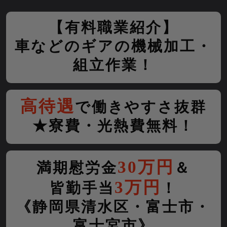
【有料職業紹介】
車などのギアの機械加工・
組立作業！
高待遇
で働きやすさ抜群
★寮費・光熱費無料！
30万円
満期慰労金
＆
3万円
皆勤手当
！
《静岡県清水区・富士市・
富士宮市》