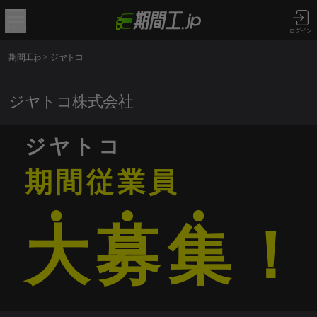
メニュー
ログイン
期間工.jp
>
ジヤトコ
ジヤトコ株式会社
ジヤトコ
期間従業員
大
募
集
！