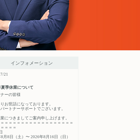
インフォメーション
07/21
6年夏季休業について
トナーの皆様
よりお世話になっております。
ィパートナーサポートでございます。
休業につきましてご案内申し上げます。
＝＝＝＝＝＝＝＝＝＝＝＝＝＝＝＝＝＝＝
＝＝＝＝＝
日
6年8月8日（土）〜 2026年8月16日（日）