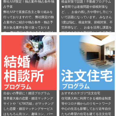
弊社ASP限定！独占案件/独占条件/独
税金対策で話題！不動産プログラム
占予算
★世間では老後問題や節税対策な
弊社ASPで直接広告主と取り組みを
ど、、 お金の残し方や増やし方につ
行っておりますので、 弊社限定の独
いて話題になっています。 みなさん
占案件のご紹介や独占条件・独占予
1度は悩む、税金対策、節税対策、不
算がある案件を取り扱っておりま
労所得など、、 お金を活用し課題を
す。 弊社限定の案件や条件をご紹介
解決する方法の選択肢として 不動産
できるカテゴリーは下記となりま
投資を選択する人が増えてきていま
す。 ・健康食品 ・美容 ・転職エー
す。 サラリーマンからでも始められ
ジェント（IT/エンジニア求人） ・転
る不動産投資は税金対策として注目
職エージェント（一般求人） ・転職
を浴びています。 弊社では独占案件
エージェント（工場求人） ・生理管
や好条件でのご案内が可能になりま
理ツール ・不動産（売却） ・不動産
す！ 資料請求からオンライン面談な
（投資） ・不動産（外壁） ・不動産
ど複数相談方法があり訴求がしやす
（注文住宅） ・引越し ・ランドセル
いカテゴリにもなります。 ぜひご掲
是非この機会に、新規でご登録いた
載のご検討をよろしくお願いしま
だくアフィリエイター様は 「お申込
す！ ★ 新規でご登録いただくアフィ
みはこちら」からご登録時のプロフ
リエイター様は 「お申込みはこち
出会いの季節に！婚活プログラム
おすすめカテゴリ*注文住宅
ィール欄に 「独占案件・独占条件の
ら」からご登録時のプロフィール欄
世界最大級の恋愛・婚活マッチング
住宅購入時に利用できる補助金制度
お知らせ」を見たという旨をご入力
に 注目のカテゴリを見たという旨を
サイトや「4,700万組」がマッチング
等やコロナ禍からのリモートワーク
ください。 メディパートナーにご登
ご入力ください。 メディパートナー
した恋愛・婚活マッチングサービス
中心の生活も影響しており近年自分
録いただいている アフィリエイター
にご登録いただいている アフィリエ
はもちろん街コン、趣味コン、パー
たちの希望の住宅を建てる注文住宅
様は「お問い合わせはこちら」から
イター様は「お問い合わせはこち