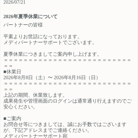
2026/07/21
ご登録時のプロフィール欄に注目の
員、契約社員、パートとライフスタ
カテゴリを見たという旨をご入力く
イルに沿ったプランが選択できるも
2026年夏季休業について
ださい。 メディパートナーにご登録
の魅力的です。 新規でご登録いただ
いただいているアフィリエイター様
くアフィリエイター様は「お申込み
パートナーの皆様
は「お問い合わせはこちら」からご
はこちら」からご登録時のプロフィ
平素よりお世話になっております。
連絡ください。
ール欄に注目のカテゴリを見たとい
メディパートナーサポートでございます。
う旨をご入力ください。 メディパー
トナーにご登録いただいているアフ
夏季休業につきましてご案内申し上げます。
ィリエイター様は「お問い合わせは
＝＝＝＝＝＝＝＝＝＝＝＝＝＝＝＝＝＝＝＝＝＝＝＝＝＝
こちら」からご連絡ください。
＝＝
■休業日
2026年8月8日（土）〜 2026年8月16日（日）
＝＝＝＝＝＝＝＝＝＝＝＝＝＝＝＝＝＝＝＝＝＝＝＝＝＝
＝＝
上記の期間、休業致します。
成果発生や管理画面のログインは通常通り行えますのでご
安心ください。
■ご案内
お問合せ等につきましては、誠にお手数ではございます
が、下記アドレスまでご連絡ください。
メディパートナーサポート宛