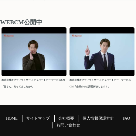
medipartner_support@optimizer.co.jp
お問い合わせいただきました内容については、 営業再開日
後、順次確認し対応させていただきます。
WEBCM公開中
以上、ご迷惑をお掛け致しますが、どうぞよろしくお願い
申し上げます。
今後ともメディパートナーを何卒よろしくお願いいたしま
す。
メディパートナーサポート
2026/04/10
株式会社オプティマイザー/メディパートナー サービスCM
株式会社オプティマイザー/メディパートナー サービス
「皆さん、知ってましたか?」
CM「企業のその課題解決します！」
2026年 GW休業について
パートナーの皆様
平素よりお世話になっております。メディパートナーサポ
ートでございます。
HOME
サイトマップ
会社概要
個人情報保護方針
FAQ
GW休業につきましてご案内申し上げます。
お問い合わせ
＝＝＝＝＝＝＝＝＝＝＝＝＝＝＝＝＝＝＝＝＝＝＝＝＝＝