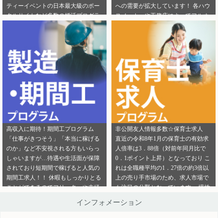
ティーイベントの日本最大級のポー
への需要が拡大しています！ 各ハウ
ご連絡ください。
ら」から ご連絡ください。
タルサイトなど多数の婚活プログラ
スメーカーや工務店によってフルオ
ムを取り扱っております！ 新規でご
ーダー住宅・セミオーダー住宅など
登録いただくアフィリエイター様は
様々な取扱いがありユーザーの好み
「お申込みはこちら」からご登録時
をくみ取って家づくりをサポ―トし
のプロフィール欄に注目のカテゴリ
てくれます。 新規でご登録いただく
を見たという旨をご入力ください。
アフィリエイター様は「お申込みは
メディパートナーにご登録いただい
こちら」からご登録時のプロフィー
ているアフィリエイター様は「お問
ル欄に注目のカテゴリを見たという
い合わせはこちら」からご連絡くだ
旨をご入力ください。 メディパート
さい。
ナーにご登録いただいているアフィ
リエイター様は「お問い合わせはこ
ちら」からご連絡ください。
高収入に期待！期間工プログラム
非公開友人情報多数☆保育士求人
「仕事がきつそう」「本当に稼げる
直近の令和8年1月の保育士の有効求
のか」など不安視される方もいらっ
人倍率は3．88倍（対前年同月比で
しゃいますが…待遇や生活面が保障
0．1ポイント上昇）となっており こ
されており短期間で稼げると人気の
れは全職種平均の1．27倍の約3倍以
期間工求人！！ 休暇もしっかりとる
上の売り手市場のため、求人市場で
ことができるのでフリーターや未経
も注目の分野となっています。 慢性
験者でも働きやすいことが特徴です♪
的な保育士不足を解決するために即
インフォメーション
新規でご登録いただくアフィリエイ
採用というスタイルの保育園も増え
ター様は「お申込みはこちら」から
ているようです。 雇用形態も正社