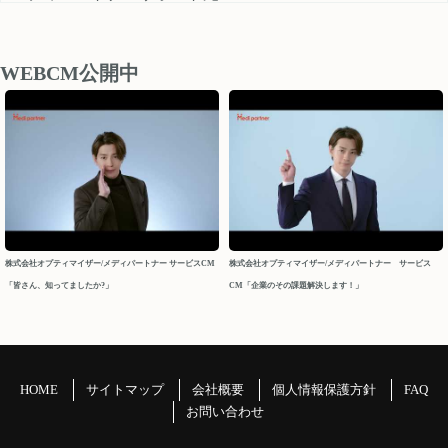
medipartner_support@optimizer.co.jp
お問い合わせいただきました内容については、 営業再開日
後、順次確認し対応させていただきます。
WEBCM公開中
以上、ご迷惑をお掛け致しますが、どうぞよろしくお願い
申し上げます。
今後ともメディパートナーを何卒よろしくお願いいたしま
す。
メディパートナーサポート
2026/04/10
株式会社オプティマイザー/メディパートナー サービスCM
株式会社オプティマイザー/メディパートナー サービス
「皆さん、知ってましたか?」
CM「企業のその課題解決します！」
2026年 GW休業について
パートナーの皆様
平素よりお世話になっております。メディパートナーサポ
ートでございます。
HOME
サイトマップ
会社概要
個人情報保護方針
FAQ
GW休業につきましてご案内申し上げます。
お問い合わせ
＝＝＝＝＝＝＝＝＝＝＝＝＝＝＝＝＝＝＝＝＝＝＝＝＝＝