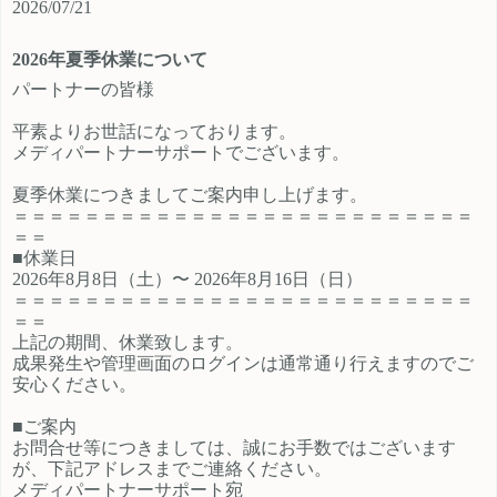
2026/07/21
ご登録時のプロフィール欄に注目の
員、契約社員、パートとライフスタ
カテゴリを見たという旨をご入力く
イルに沿ったプランが選択できるも
2026年夏季休業について
ださい。 メディパートナーにご登録
の魅力的です。 新規でご登録いただ
いただいているアフィリエイター様
くアフィリエイター様は「お申込み
パートナーの皆様
は「お問い合わせはこちら」からご
はこちら」からご登録時のプロフィ
平素よりお世話になっております。
連絡ください。
ール欄に注目のカテゴリを見たとい
メディパートナーサポートでございます。
う旨をご入力ください。 メディパー
トナーにご登録いただいているアフ
夏季休業につきましてご案内申し上げます。
ィリエイター様は「お問い合わせは
＝＝＝＝＝＝＝＝＝＝＝＝＝＝＝＝＝＝＝＝＝＝＝＝＝＝
こちら」からご連絡ください。
＝＝
■休業日
2026年8月8日（土）〜 2026年8月16日（日）
＝＝＝＝＝＝＝＝＝＝＝＝＝＝＝＝＝＝＝＝＝＝＝＝＝＝
＝＝
上記の期間、休業致します。
成果発生や管理画面のログインは通常通り行えますのでご
安心ください。
■ご案内
お問合せ等につきましては、誠にお手数ではございます
が、下記アドレスまでご連絡ください。
メディパートナーサポート宛