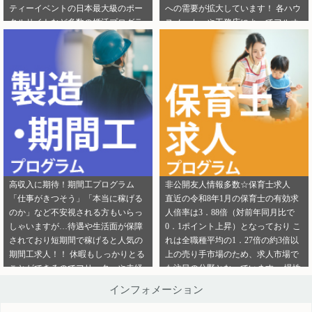
ティーイベントの日本最大級のポー
への需要が拡大しています！ 各ハウ
ご連絡ください。
ら」から ご連絡ください。
タルサイトなど多数の婚活プログラ
スメーカーや工務店によってフルオ
ムを取り扱っております！ 新規でご
ーダー住宅・セミオーダー住宅など
登録いただくアフィリエイター様は
様々な取扱いがありユーザーの好み
「お申込みはこちら」からご登録時
をくみ取って家づくりをサポ―トし
のプロフィール欄に注目のカテゴリ
てくれます。 新規でご登録いただく
を見たという旨をご入力ください。
アフィリエイター様は「お申込みは
メディパートナーにご登録いただい
こちら」からご登録時のプロフィー
ているアフィリエイター様は「お問
ル欄に注目のカテゴリを見たという
い合わせはこちら」からご連絡くだ
旨をご入力ください。 メディパート
さい。
ナーにご登録いただいているアフィ
リエイター様は「お問い合わせはこ
ちら」からご連絡ください。
高収入に期待！期間工プログラム
非公開友人情報多数☆保育士求人
「仕事がきつそう」「本当に稼げる
直近の令和8年1月の保育士の有効求
のか」など不安視される方もいらっ
人倍率は3．88倍（対前年同月比で
しゃいますが…待遇や生活面が保障
0．1ポイント上昇）となっており こ
されており短期間で稼げると人気の
れは全職種平均の1．27倍の約3倍以
期間工求人！！ 休暇もしっかりとる
上の売り手市場のため、求人市場で
ことができるのでフリーターや未経
も注目の分野となっています。 慢性
験者でも働きやすいことが特徴です♪
的な保育士不足を解決するために即
インフォメーション
新規でご登録いただくアフィリエイ
採用というスタイルの保育園も増え
ター様は「お申込みはこちら」から
ているようです。 雇用形態も正社