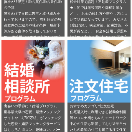
弊社ASP限定！独占案件/独占条件/独
税金対策で話題！不動産プログラム
占予算
★世間では老後問題や節税対策な
弊社ASPで直接広告主と取り組みを
ど、、 お金の残し方や増やし方につ
行っておりますので、 弊社限定の独
いて話題になっています。 みなさん
占案件のご紹介や独占条件・独占予
1度は悩む、税金対策、節税対策、不
算がある案件を取り扱っておりま
労所得など、、 お金を活用し課題を
す。 弊社限定の案件や条件をご紹介
解決する方法の選択肢として 不動産
できるカテゴリーは下記となりま
投資を選択する人が増えてきていま
す。 ・健康食品 ・美容 ・転職エー
す。 サラリーマンからでも始められ
ジェント（IT/エンジニア求人） ・転
る不動産投資は税金対策として注目
職エージェント（一般求人） ・転職
を浴びています。 弊社では独占案件
エージェント（工場求人） ・生理管
や好条件でのご案内が可能になりま
理ツール ・不動産（売却） ・不動産
す！ 資料請求からオンライン面談な
（投資） ・不動産（外壁） ・不動産
ど複数相談方法があり訴求がしやす
（注文住宅） ・引越し ・ランドセル
いカテゴリにもなります。 ぜひご掲
是非この機会に、新規でご登録いた
載のご検討をよろしくお願いしま
だくアフィリエイター様は 「お申込
す！ ★ 新規でご登録いただくアフィ
みはこちら」からご登録時のプロフ
リエイター様は 「お申込みはこち
出会いの季節に！婚活プログラム
おすすめカテゴリ*注文住宅
ィール欄に 「独占案件・独占条件の
ら」からご登録時のプロフィール欄
世界最大級の恋愛・婚活マッチング
住宅購入時に利用できる補助金制度
お知らせ」を見たという旨をご入力
に 注目のカテゴリを見たという旨を
サイトや「4,700万組」がマッチング
等やコロナ禍からのリモートワーク
ください。 メディパートナーにご登
ご入力ください。 メディパートナー
した恋愛・婚活マッチングサービス
中心の生活も影響しており近年自分
録いただいている アフィリエイター
にご登録いただいている アフィリエ
はもちろん街コン、趣味コン、パー
たちの希望の住宅を建てる注文住宅
様は「お問い合わせはこちら」から
イター様は「お問い合わせはこち