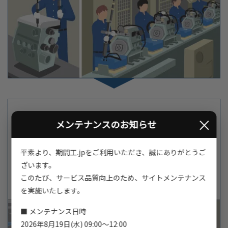
×
メンテナンスのお知らせ
組立・組付け
生産ラインの最終工程
平素より、期間工.jpをご利用いただき、誠にありがとうご
シートやインパネなどの内装部品や、ワイパー、ミラーなどの
ざいます。
外装部品またエンジン、トランスミッション、サスペンション
このたび、サービス品質向上のため、サイトメンテナンス
などの部品の組付けを行います。
を実施いたします。
■ メンテナンス日時
2026年8月19日(水) 09:00～12:00