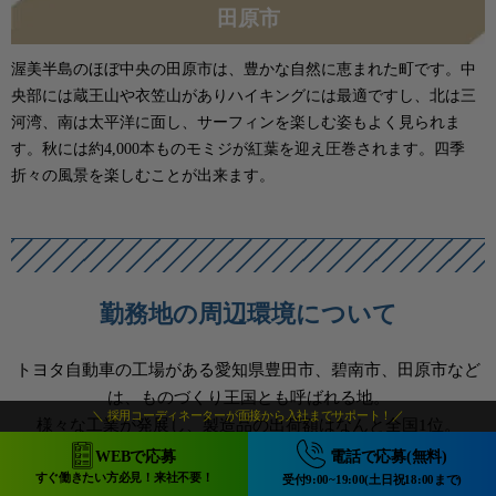
田原市
渥美半島のほぼ中央の田原市は、豊かな自然に恵まれた町です。中
央部には蔵王山や衣笠山がありハイキングには最適ですし、北は三
河湾、南は太平洋に面し、サーフィンを楽しむ姿もよく見られま
す。秋には約4,000本ものモミジが紅葉を迎え圧巻されます。四季
折々の風景を楽しむことが出来ます。
勤務地の周辺環境について
トヨタ自動車の工場がある愛知県豊田市、碧南市、田原市など
は、ものづくり王国とも呼ばれる地。
＼ 採用コーディネーターが面接から入社までサポート！／
様々な工業が発展し、製造品の出荷額はなんと全国1位。
また、勤務地周辺は、いずれも都市機能と恵まれた自然環境が
WEBで応募
電話で応募(無料)
融合した暮らしやすいエリアです。
すぐ働きたい方必見！来社不要！
受付9:00~19:00(土日祝18:00まで)