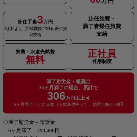
万円
3
赴任旅費・
赴任手当
万円
満了者帰任旅費
入社日より、約2週間後に登録口座に振
支給
込支給
正社員
寮費・水道光熱費
無料
登用制度
満了慰労金・報奨金
35ヶ月満了の場合、累計で
306
万円以上可
6ヶ月満了ごとに支給（支給条件有り）、総額3,064,800円
◇満了慰労金＋報奨金
6ヶ月満了 390,400円