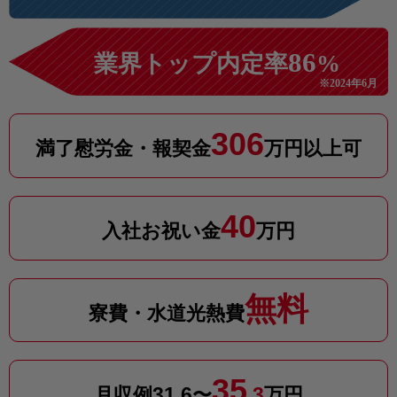
86
業界トップ内定率
%
※2024年6月
306
満了慰労金・報契金
万円以上可
40
入社お祝い金
万円
無料
寮費・水道光熱費
35
31.6
.3
月収例
〜
万円