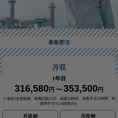
募集要項
月収
1年目
316,580
353,500
円 〜
円
※連続2交替勤務、稼働日数21日、残業20時間、深夜手当35時間、時
間帯手当78.25時間含む
月収例
月収例