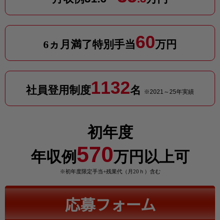
60
6ヵ月満了特別手当
万円
1132
社員登用制度
名
※2021～25年実績
初年度
570
年収例
万円以上可
※初年度限定手当+残業代（月20ｈ）含む
応募フォーム