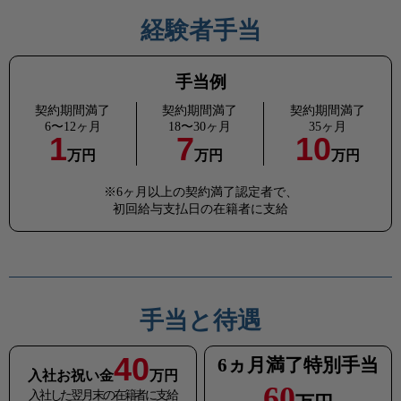
経験者手当
手当例
契約期間満了
契約期間満了
契約期間満了
6〜12ヶ月
18〜30ヶ月
35ヶ月
1
7
10
万円
万円
万円
※6ヶ月以上の契約満了認定者で、
初回給与支払日の在籍者に支給
手当と待遇
40
6ヵ月満了特別手当
入社お祝い金
万円
60
入社した翌月末の在籍者に支給