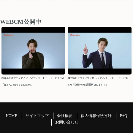
medipartner_support@optimizer.co.jp
お問い合わせいただきました内容については、 営業再開日
後、順次確認し対応させていただきます。
WEBCM公開中
以上、ご迷惑をお掛け致しますが、どうぞよろしくお願い
申し上げます。
今後ともメディパートナーを何卒よろしくお願いいたしま
す。
メディパートナーサポート
2026/04/10
株式会社オプティマイザー/メディパートナー サービスCM
株式会社オプティマイザー/メディパートナー サービス
「皆さん、知ってましたか?」
CM「企業のその課題解決します！」
2026年 GW休業について
パートナーの皆様
平素よりお世話になっております。メディパートナーサポ
ートでございます。
HOME
サイトマップ
会社概要
個人情報保護方針
FAQ
GW休業につきましてご案内申し上げます。
お問い合わせ
＝＝＝＝＝＝＝＝＝＝＝＝＝＝＝＝＝＝＝＝＝＝＝＝＝＝