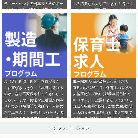
ティーイベントの日本最大級のポー
への需要が拡大しています！ 各ハウ
ご連絡ください。
ら」から ご連絡ください。
タルサイトなど多数の婚活プログラ
スメーカーや工務店によってフルオ
ムを取り扱っております！ 新規でご
ーダー住宅・セミオーダー住宅など
登録いただくアフィリエイター様は
様々な取扱いがありユーザーの好み
「お申込みはこちら」からご登録時
をくみ取って家づくりをサポ―トし
のプロフィール欄に注目のカテゴリ
てくれます。 新規でご登録いただく
を見たという旨をご入力ください。
アフィリエイター様は「お申込みは
メディパートナーにご登録いただい
こちら」からご登録時のプロフィー
ているアフィリエイター様は「お問
ル欄に注目のカテゴリを見たという
い合わせはこちら」からご連絡くだ
旨をご入力ください。 メディパート
さい。
ナーにご登録いただいているアフィ
リエイター様は「お問い合わせはこ
ちら」からご連絡ください。
高収入に期待！期間工プログラム
非公開友人情報多数☆保育士求人
「仕事がきつそう」「本当に稼げる
直近の令和8年1月の保育士の有効求
のか」など不安視される方もいらっ
人倍率は3．88倍（対前年同月比で
しゃいますが…待遇や生活面が保障
0．1ポイント上昇）となっており こ
されており短期間で稼げると人気の
れは全職種平均の1．27倍の約3倍以
期間工求人！！ 休暇もしっかりとる
上の売り手市場のため、求人市場で
ことができるのでフリーターや未経
も注目の分野となっています。 慢性
験者でも働きやすいことが特徴です♪
的な保育士不足を解決するために即
インフォメーション
新規でご登録いただくアフィリエイ
採用というスタイルの保育園も増え
ター様は「お申込みはこちら」から
ているようです。 雇用形態も正社