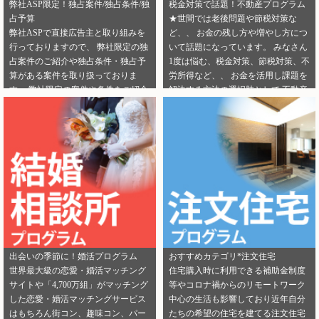
弊社ASP限定！独占案件/独占条件/独
税金対策で話題！不動産プログラム
占予算
★世間では老後問題や節税対策な
弊社ASPで直接広告主と取り組みを
ど、、 お金の残し方や増やし方につ
行っておりますので、 弊社限定の独
いて話題になっています。 みなさん
占案件のご紹介や独占条件・独占予
1度は悩む、税金対策、節税対策、不
算がある案件を取り扱っておりま
労所得など、、 お金を活用し課題を
す。 弊社限定の案件や条件をご紹介
解決する方法の選択肢として 不動産
できるカテゴリーは下記となりま
投資を選択する人が増えてきていま
す。 ・健康食品 ・美容 ・転職エー
す。 サラリーマンからでも始められ
ジェント（IT/エンジニア求人） ・転
る不動産投資は税金対策として注目
職エージェント（一般求人） ・転職
を浴びています。 弊社では独占案件
エージェント（工場求人） ・生理管
や好条件でのご案内が可能になりま
理ツール ・不動産（売却） ・不動産
す！ 資料請求からオンライン面談な
（投資） ・不動産（外壁） ・不動産
ど複数相談方法があり訴求がしやす
（注文住宅） ・引越し ・ランドセル
いカテゴリにもなります。 ぜひご掲
是非この機会に、新規でご登録いた
載のご検討をよろしくお願いしま
だくアフィリエイター様は 「お申込
す！ ★ 新規でご登録いただくアフィ
みはこちら」からご登録時のプロフ
リエイター様は 「お申込みはこち
出会いの季節に！婚活プログラム
おすすめカテゴリ*注文住宅
ィール欄に 「独占案件・独占条件の
ら」からご登録時のプロフィール欄
世界最大級の恋愛・婚活マッチング
住宅購入時に利用できる補助金制度
お知らせ」を見たという旨をご入力
に 注目のカテゴリを見たという旨を
サイトや「4,700万組」がマッチング
等やコロナ禍からのリモートワーク
ください。 メディパートナーにご登
ご入力ください。 メディパートナー
した恋愛・婚活マッチングサービス
中心の生活も影響しており近年自分
録いただいている アフィリエイター
にご登録いただいている アフィリエ
はもちろん街コン、趣味コン、パー
たちの希望の住宅を建てる注文住宅
様は「お問い合わせはこちら」から
イター様は「お問い合わせはこち