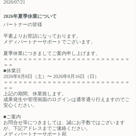
2026/07/21
ご登録時のプロフィール欄に注目の
員、契約社員、パートとライフスタ
カテゴリを見たという旨をご入力く
イルに沿ったプランが選択できるも
2026年夏季休業について
ださい。 メディパートナーにご登録
の魅力的です。 新規でご登録いただ
いただいているアフィリエイター様
くアフィリエイター様は「お申込み
パートナーの皆様
は「お問い合わせはこちら」からご
はこちら」からご登録時のプロフィ
平素よりお世話になっております。
連絡ください。
ール欄に注目のカテゴリを見たとい
メディパートナーサポートでございます。
う旨をご入力ください。 メディパー
トナーにご登録いただいているアフ
夏季休業につきましてご案内申し上げます。
ィリエイター様は「お問い合わせは
＝＝＝＝＝＝＝＝＝＝＝＝＝＝＝＝＝＝＝＝＝＝＝＝＝＝
こちら」からご連絡ください。
＝＝
■休業日
2026年8月8日（土）〜 2026年8月16日（日）
＝＝＝＝＝＝＝＝＝＝＝＝＝＝＝＝＝＝＝＝＝＝＝＝＝＝
＝＝
上記の期間、休業致します。
成果発生や管理画面のログインは通常通り行えますのでご
安心ください。
■ご案内
お問合せ等につきましては、誠にお手数ではございます
が、下記アドレスまでご連絡ください。
メディパートナーサポート宛