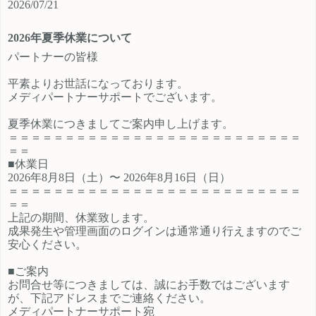
2026/07/21
ご登録時のプロフィール欄に注目の
員、契約社員、パートとライフスタ
カテゴリを見たという旨をご入力く
イルに沿ったプランが選択できるも
2026年夏季休業について
ださい。 メディパートナーにご登録
の魅力的です。 新規でご登録いただ
いただいているアフィリエイター様
くアフィリエイター様は「お申込み
パートナーの皆様
は「お問い合わせはこちら」からご
はこちら」からご登録時のプロフィ
平素よりお世話になっております。
連絡ください。
ール欄に注目のカテゴリを見たとい
メディパートナーサポートでございます。
う旨をご入力ください。 メディパー
トナーにご登録いただいているアフ
夏季休業につきましてご案内申し上げます。
ィリエイター様は「お問い合わせは
＝＝＝＝＝＝＝＝＝＝＝＝＝＝＝＝＝＝＝＝＝＝＝＝＝＝
こちら」からご連絡ください。
＝＝
■休業日
2026年8月8日（土）〜 2026年8月16日（日）
＝＝＝＝＝＝＝＝＝＝＝＝＝＝＝＝＝＝＝＝＝＝＝＝＝＝
＝＝
上記の期間、休業致します。
成果発生や管理画面のログインは通常通り行えますのでご
安心ください。
■ご案内
お問合せ等につきましては、誠にお手数ではございます
が、下記アドレスまでご連絡ください。
メディパートナーサポート宛