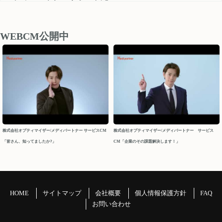
medipartner_support@optimizer.co.jp
お問い合わせいただきました内容については、 営業再開日
後、順次確認し対応させていただきます。
WEBCM公開中
以上、ご迷惑をお掛け致しますが、どうぞよろしくお願い
申し上げます。
今後ともメディパートナーを何卒よろしくお願いいたしま
す。
メディパートナーサポート
2026/04/10
株式会社オプティマイザー/メディパートナー サービスCM
株式会社オプティマイザー/メディパートナー サービス
「皆さん、知ってましたか?」
CM「企業のその課題解決します！」
2026年 GW休業について
パートナーの皆様
平素よりお世話になっております。メディパートナーサポ
ートでございます。
HOME
サイトマップ
会社概要
個人情報保護方針
FAQ
GW休業につきましてご案内申し上げます。
お問い合わせ
＝＝＝＝＝＝＝＝＝＝＝＝＝＝＝＝＝＝＝＝＝＝＝＝＝＝