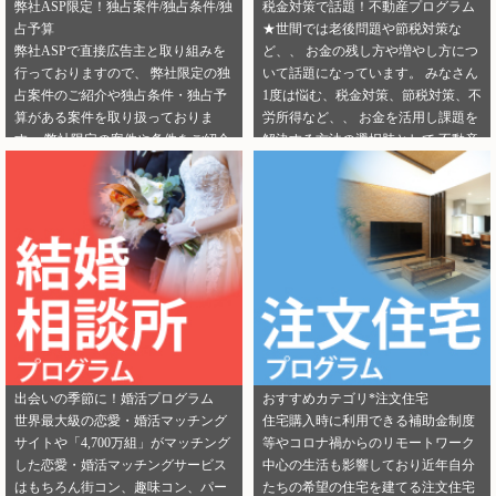
弊社ASP限定！独占案件/独占条件/独
税金対策で話題！不動産プログラム
占予算
★世間では老後問題や節税対策な
弊社ASPで直接広告主と取り組みを
ど、、 お金の残し方や増やし方につ
行っておりますので、 弊社限定の独
いて話題になっています。 みなさん
占案件のご紹介や独占条件・独占予
1度は悩む、税金対策、節税対策、不
算がある案件を取り扱っておりま
労所得など、、 お金を活用し課題を
す。 弊社限定の案件や条件をご紹介
解決する方法の選択肢として 不動産
できるカテゴリーは下記となりま
投資を選択する人が増えてきていま
す。 ・健康食品 ・美容 ・転職エー
す。 サラリーマンからでも始められ
ジェント（IT/エンジニア求人） ・転
る不動産投資は税金対策として注目
職エージェント（一般求人） ・転職
を浴びています。 弊社では独占案件
エージェント（工場求人） ・生理管
や好条件でのご案内が可能になりま
理ツール ・不動産（売却） ・不動産
す！ 資料請求からオンライン面談な
（投資） ・不動産（外壁） ・不動産
ど複数相談方法があり訴求がしやす
（注文住宅） ・引越し ・ランドセル
いカテゴリにもなります。 ぜひご掲
是非この機会に、新規でご登録いた
載のご検討をよろしくお願いしま
だくアフィリエイター様は 「お申込
す！ ★ 新規でご登録いただくアフィ
みはこちら」からご登録時のプロフ
リエイター様は 「お申込みはこち
出会いの季節に！婚活プログラム
おすすめカテゴリ*注文住宅
ィール欄に 「独占案件・独占条件の
ら」からご登録時のプロフィール欄
世界最大級の恋愛・婚活マッチング
住宅購入時に利用できる補助金制度
お知らせ」を見たという旨をご入力
に 注目のカテゴリを見たという旨を
サイトや「4,700万組」がマッチング
等やコロナ禍からのリモートワーク
ください。 メディパートナーにご登
ご入力ください。 メディパートナー
した恋愛・婚活マッチングサービス
中心の生活も影響しており近年自分
録いただいている アフィリエイター
にご登録いただいている アフィリエ
はもちろん街コン、趣味コン、パー
たちの希望の住宅を建てる注文住宅
様は「お問い合わせはこちら」から
イター様は「お問い合わせはこち