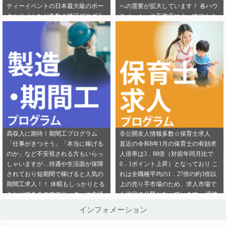
ティーイベントの日本最大級のポー
への需要が拡大しています！ 各ハウ
ご連絡ください。
ら」から ご連絡ください。
タルサイトなど多数の婚活プログラ
スメーカーや工務店によってフルオ
ムを取り扱っております！ 新規でご
ーダー住宅・セミオーダー住宅など
登録いただくアフィリエイター様は
様々な取扱いがありユーザーの好み
「お申込みはこちら」からご登録時
をくみ取って家づくりをサポ―トし
のプロフィール欄に注目のカテゴリ
てくれます。 新規でご登録いただく
を見たという旨をご入力ください。
アフィリエイター様は「お申込みは
メディパートナーにご登録いただい
こちら」からご登録時のプロフィー
ているアフィリエイター様は「お問
ル欄に注目のカテゴリを見たという
い合わせはこちら」からご連絡くだ
旨をご入力ください。 メディパート
さい。
ナーにご登録いただいているアフィ
リエイター様は「お問い合わせはこ
ちら」からご連絡ください。
高収入に期待！期間工プログラム
非公開友人情報多数☆保育士求人
「仕事がきつそう」「本当に稼げる
直近の令和8年1月の保育士の有効求
のか」など不安視される方もいらっ
人倍率は3．88倍（対前年同月比で
しゃいますが…待遇や生活面が保障
0．1ポイント上昇）となっており こ
されており短期間で稼げると人気の
れは全職種平均の1．27倍の約3倍以
期間工求人！！ 休暇もしっかりとる
上の売り手市場のため、求人市場で
ことができるのでフリーターや未経
も注目の分野となっています。 慢性
験者でも働きやすいことが特徴です♪
的な保育士不足を解決するために即
インフォメーション
新規でご登録いただくアフィリエイ
採用というスタイルの保育園も増え
ター様は「お申込みはこちら」から
ているようです。 雇用形態も正社