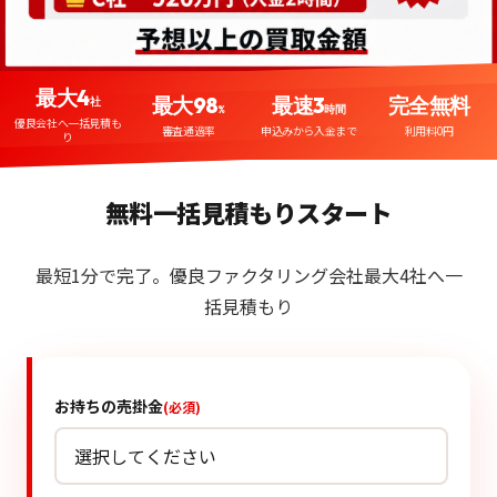
最大4
最大98
最速3
完全無料
社
%
時間
優良会社へ一括見積も
審査通過率
申込みから入金まで
利用料0円
り
無料一括見積もりスタート
最短1分で完了。優良ファクタリング会社最大4社へ一
括見積もり
お持ちの売掛金
(必須)