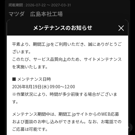
掲載期間 : 2026-07-22 ～ 2027-03-31
マツダ 広島本社工場
×
メンテナンスのお知らせ
平素より、期間工.jpをご利用いただき、誠にありがとうご
ざいます。
このたび、サービス品質向上のため、サイトメンテナンス
を実施いたします。
満了慰労金総額93.8万円
■ メンテナンス日時
2026年8月19日(水) 09:00～12:00
自動車製造における部品加工（鋳造、機械
※作業状況により、時間が多少前後する場合がございま
仕事内容
加工、熱処理、プレス）、組立（エンジ
す。
ン、車体、車両）、塗装など
メンテナンス期間中は、期間工.jpサイトからのWEB応募
[1] 昼勤／8：15～17：00 （休憩時間／
および面談のお申し込みができません。なお、お電話での
12:00～12:45、10:00～10:10、14:50～
勤務時間
15:00） [2] 夜勤／20：15～5：39 （休憩
ご応募は可能です。
時間／22:15～22:25、0:15～1:15、2:35～