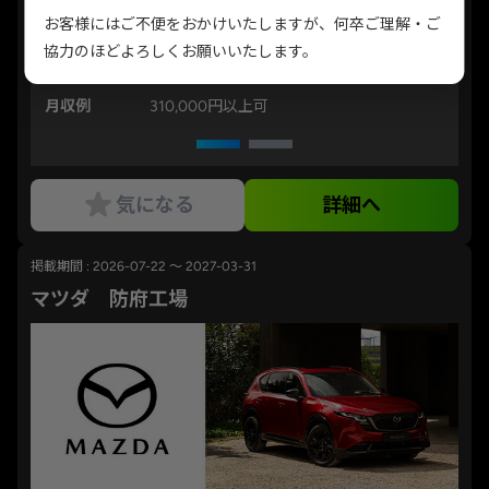
2:45、4:00～4:24）
お客様にはご不便をおかけいたしますが、何卒ご理解・ご
協力のほどよろしくお願いいたします。
勤務地
広島県安芸郡府中町
月収例
310,000円以上可
気になる
詳細へ
掲載期間 : 2026-07-22 ～ 2027-03-31
マツダ 防府工場