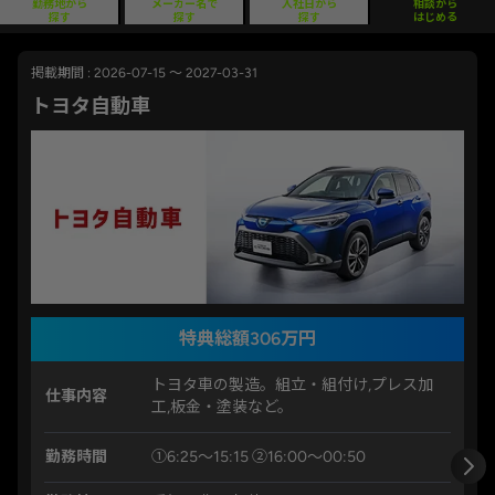
勤務地から
メーカー名で
入社日から
相談から
探す
探す
探す
はじめる
掲載期間 : 2026-07-15 ～ 2027-03-31
トヨタ自動車
特典総額306万円
トヨタ車の製造。組立・組付け,プレス加
仕事内容
工,板金・塗装など。
勤務時間
①6:25〜15:15 ②16:00〜00:50