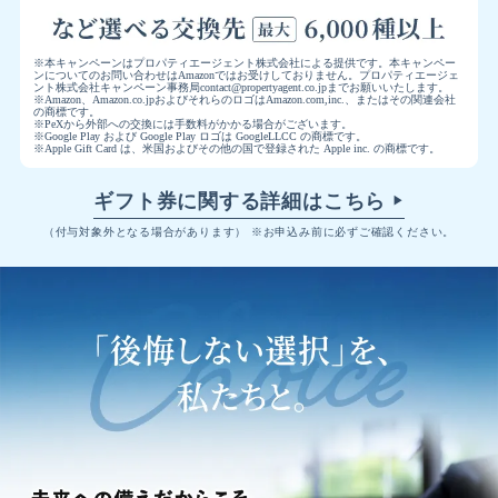
※本キャンペーンはプロパティエージェント株式会社による提供です。本キャンペー
ンについてのお問い合わせはAmazonではお受けしておりません。プロパティエージェ
ント株式会社キャンペーン事務局contact@propertyagent.co.jpまでお願いいたします。
※Amazon、Amazon.co.jpおよびそれらのロゴはAmazon.com,inc.、またはその関連会社
の商標です。
※PeXから外部への交換には手数料がかかる場合がございます。
※Google Play および Google Play ロゴは GoogleLLCC の商標です。
※Apple Gift Card は、米国およびその他の国で登録された Apple inc. の商標です。
ギフト券に関する詳細はこちら
▶
（付与対象外となる場合があります） ※お申込み前に必ずご確認ください。