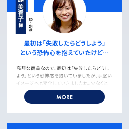
トの物件が、東京23区の主要なエリアを中心に
展開していると聞いたときです。
エリアの需要も高いし、物件の維持も任せられ
る。入居リスクについてもいろいろと質問しまし
たが、すべて納得のいく回答をいただきました。
何よりも東京でこんなに立派なマンションな
最初は｢失敗したらどうしよう｣
ら、ずっと空き部屋にはならない。シンプルにそ
という恐怖心を抱えていたけど…
う思えたので、安心して契約できました。
高額な商品なので、最初は「失敗したらどうし
よう」という恐怖感を抱いていましたが、手堅い
イメージへと変化していきましたね。少なくと
も、価格の上下動の激しい株式投資などと比
べるとリスクは低いかなと。
それに加えて、不動産投資は“ほったらかしてお
ける”のも大きな魅力で。私は性格上、こまめに
管理・運用するのは面倒になってしまうので、こ
れはありがたかったです。