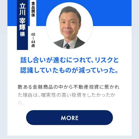
他社は売ることしか考えていないというか、私
の人生設計について話し合うことが一切なか
ったんです。ですが、プロパティエージェントで
は、そもそも話の入り方から違った。まずは将
来、どのような暮らしをしたいのかという点か
らヒアリングしてくださったんです。私の人生と
向き合って、最適なプランを提案してくれるんだ
話し合いが進むにつれて、リスクと
と思いました。さらには、私に合った選択肢を
認識していたものが減っていった。
何通りも用意してくださったことで、将来的な
運用イメージもより鮮明になりました。
数ある金融商品の中から不動産投資に惹かれ
た理由は、確実性の高い投資をしたかったか
ら。
毎月の決まった賃料収入でローンを支払い、長
い年月をかけて資産を作っていく不動産投資
は、私の考える確実性の高い投資に合致してい
ました。