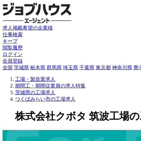
求人掲載希望の企業様
仕事検索
キープ
閲覧履歴
ログイン
会員登録
全国
茨城県
栃木県
群馬県
埼玉県
千葉県
東京都
神奈川県
寮
工場・製造業求人
期間工・期間従業員の求人特集
茨城県の工場求人
つくばみらい市の工場求人
株式会社クボタ 筑波工場の工場