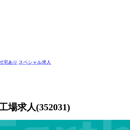
/社宅あり
スペシャル求人
求人(352031)