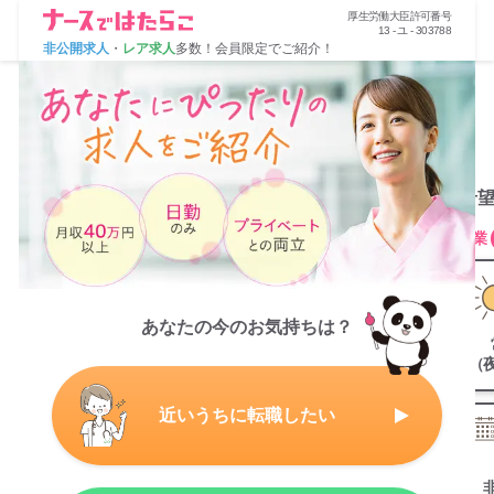
厚生労働大臣許可番号
厚生労働大臣許可番号
13 - ユ - 303788
13 - ユ - 303788
非公開求人
非公開求人
・
・
レア求人
レア求人
多数！会員限定でご紹介！
多数！会員限定でご紹介！
1
2
3
4
5
6
7
STEP
STEP
STEP
STEP
STEP
STEP
STEP
お持ちの資格をお選びください
ご希
(複数選択可)
残業
あなたの今のお気持ちは？
看護師
准看護師
（
近いうちに転職したい
助産師
保健師