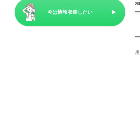
（週2
今は情報収集したい
次へ
戻