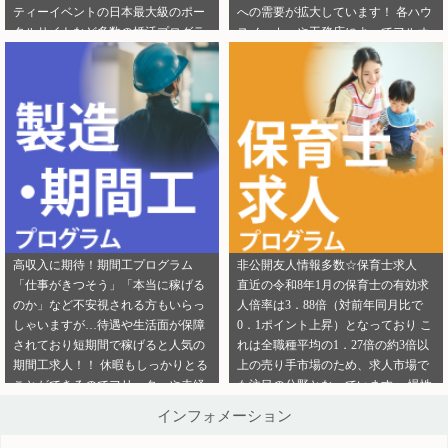
ティーイベントの日本最大級のポー
への需要が拡大しています！ 各ハウ
ご連絡ください。
ら」から ご連絡ください。
タルサイトなど多数の婚活プログラ
スメーカーや工務店によってフルオ
ムを取り扱っております！ 新規でご
ーダー住宅・セミオーダー住宅など
登録いただくアフィリエイター様は
様々な取扱いがありユーザーの好み
「お申込みはこちら」からご登録時
をくみ取って家づくりをサポ―トし
のプロフィール欄に注目のカテゴリ
てくれます。 新規でご登録いただく
を見たという旨をご入力ください。
アフィリエイター様は「お申込みは
メディパートナーにご登録いただい
こちら」からご登録時のプロフィー
ているアフィリエイター様は「お問
ル欄に注目のカテゴリを見たという
い合わせはこちら」からご連絡くだ
旨をご入力ください。 メディパート
さい。
ナーにご登録いただいているアフィ
リエイター様は「お問い合わせはこ
ちら」からご連絡ください。
高収入に期待！期間工プログラム
非公開友人情報多数☆保育士求人
「仕事がきつそう」「本当に稼げる
直近の令和8年1月の保育士の有効求
のか」など不安視される方もいらっ
人倍率は3．88倍（対前年同月比で
しゃいますが…待遇や生活面が保障
0．1ポイント上昇）となっており こ
されており短期間で稼げると人気の
れは全職種平均の1．27倍の約3倍以
期間工求人！！ 休暇もしっかりとる
上の売り手市場のため、求人市場で
ことができるのでフリーターや未経
も注目の分野となっています。 慢性
験者でも働きやすいことが特徴です♪
的な保育士不足を解決するために即
インフォメーション
新規でご登録いただくアフィリエイ
採用というスタイルの保育園も増え
ター様は「お申込みはこちら」から
ているようです。 雇用形態も正社