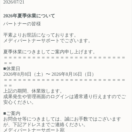
2026/07/21
ご登録時のプロフィール欄に注目の
員、契約社員、パートとライフスタ
カテゴリを見たという旨をご入力く
イルに沿ったプランが選択できるも
2026年夏季休業について
ださい。 メディパートナーにご登録
の魅力的です。 新規でご登録いただ
いただいているアフィリエイター様
くアフィリエイター様は「お申込み
パートナーの皆様
は「お問い合わせはこちら」からご
はこちら」からご登録時のプロフィ
平素よりお世話になっております。
連絡ください。
ール欄に注目のカテゴリを見たとい
メディパートナーサポートでございます。
う旨をご入力ください。 メディパー
トナーにご登録いただいているアフ
夏季休業につきましてご案内申し上げます。
ィリエイター様は「お問い合わせは
＝＝＝＝＝＝＝＝＝＝＝＝＝＝＝＝＝＝＝＝＝＝＝＝＝＝
こちら」からご連絡ください。
＝＝
■休業日
2026年8月8日（土）〜 2026年8月16日（日）
＝＝＝＝＝＝＝＝＝＝＝＝＝＝＝＝＝＝＝＝＝＝＝＝＝＝
＝＝
上記の期間、休業致します。
成果発生や管理画面のログインは通常通り行えますのでご
安心ください。
■ご案内
お問合せ等につきましては、誠にお手数ではございます
が、下記アドレスまでご連絡ください。
メディパートナーサポート宛