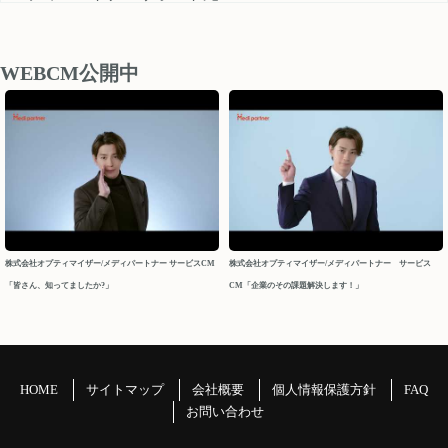
medipartner_support@optimizer.co.jp
お問い合わせいただきました内容については、 営業再開日
後、順次確認し対応させていただきます。
WEBCM公開中
以上、ご迷惑をお掛け致しますが、どうぞよろしくお願い
申し上げます。
今後ともメディパートナーを何卒よろしくお願いいたしま
す。
メディパートナーサポート
2026/04/10
株式会社オプティマイザー/メディパートナー サービスCM
株式会社オプティマイザー/メディパートナー サービス
「皆さん、知ってましたか?」
CM「企業のその課題解決します！」
2026年 GW休業について
パートナーの皆様
平素よりお世話になっております。メディパートナーサポ
ートでございます。
HOME
サイトマップ
会社概要
個人情報保護方針
FAQ
GW休業につきましてご案内申し上げます。
お問い合わせ
＝＝＝＝＝＝＝＝＝＝＝＝＝＝＝＝＝＝＝＝＝＝＝＝＝＝