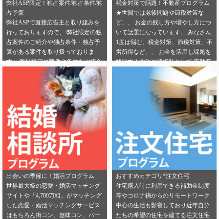
弊社ASP限定！独占案件/独占条件/独
税金対策で話題！不動産プログラム
占予算
★世間では老後問題や節税対策な
弊社ASPで直接広告主と取り組みを
ど、、 お金の残し方や増やし方につ
行っておりますので、 弊社限定の独
いて話題になっています。 みなさん
占案件のご紹介や独占条件・独占予
1度は悩む、税金対策、節税対策、不
算がある案件を取り扱っておりま
労所得など、、 お金を活用し課題を
す。 弊社限定の案件や条件をご紹介
解決する方法の選択肢として 不動産
できるカテゴリーは下記となりま
投資を選択する人が増えてきていま
す。 ・健康食品 ・美容 ・転職エー
す。 サラリーマンからでも始められ
ジェント（IT/エンジニア求人） ・転
る不動産投資は税金対策として注目
職エージェント（一般求人） ・転職
を浴びています。 弊社では独占案件
エージェント（工場求人） ・生理管
や好条件でのご案内が可能になりま
理ツール ・不動産（売却） ・不動産
す！ 資料請求からオンライン面談な
（投資） ・不動産（外壁） ・不動産
ど複数相談方法があり訴求がしやす
（注文住宅） ・引越し ・ランドセル
いカテゴリにもなります。 ぜひご掲
是非この機会に、新規でご登録いた
載のご検討をよろしくお願いしま
だくアフィリエイター様は 「お申込
す！ ★ 新規でご登録いただくアフィ
みはこちら」からご登録時のプロフ
リエイター様は 「お申込みはこち
出会いの季節に！婚活プログラム
おすすめカテゴリ*注文住宅
ィール欄に 「独占案件・独占条件の
ら」からご登録時のプロフィール欄
世界最大級の恋愛・婚活マッチング
住宅購入時に利用できる補助金制度
お知らせ」を見たという旨をご入力
に 注目のカテゴリを見たという旨を
サイトや「4,700万組」がマッチング
等やコロナ禍からのリモートワーク
ください。 メディパートナーにご登
ご入力ください。 メディパートナー
した恋愛・婚活マッチングサービス
中心の生活も影響しており近年自分
録いただいている アフィリエイター
にご登録いただいている アフィリエ
はもちろん街コン、趣味コン、パー
たちの希望の住宅を建てる注文住宅
様は「お問い合わせはこちら」から
イター様は「お問い合わせはこち